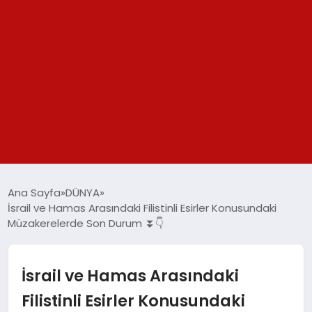
GÜNDEM
Ana Sayfa
DÜNYA
İsrail ve Hamas Arasındaki Filistinli Esirler Konusundaki
SPOR
Müzakerelerde Son Durum ⏬👇
YAŞAM
İsrail ve Hamas Arasındaki
TEKNOLOJİ
Filistinli Esirler Konusundaki