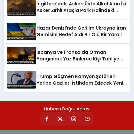
İngiltere’deki Askeri Üste Alkol Alan İki
Asker Zırhlı Araçla Park Halindeki
Taşıtlara Çarptı
Hazar Denizi’nde Gerilim Ukrayna İran
Gemisini Hedef Aldı Bir Ölü Bir Yaralı
İspanya ve Fransa’da Orman
Yangınları: Yüz Binlerce Kişi Tahliye
Edildi, Can Kaybı Yaşandı
Trump Göçmen Kamyon Şoförleri
Yerine Gazileri İstihdam Edecek Yeni
Düzenlemeyi Duyurdu
Haberin Doğru Adresi