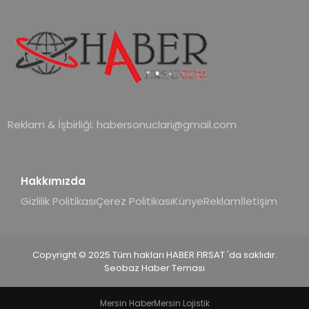
Reklam & İşbirliği:
habersonuclari@gmail.com
Hakkımızda
Gizlilik Politikası
Çerez Politikası
Künye
Reklam
İletişim
Copyright © 2025 Tüm hakları HABER FIRSAT 'da saklıdır.
Seobaz Haber Teması
Mersin Haber
Mersin Lojistik