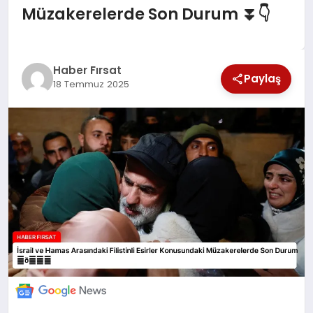
Müzakerelerde Son Durum ⏬👇
SAĞLIK
EKONOMİ
Haber Fırsat
Paylaş
18 Temmuz 2025
MAGAZİN
EĞİTİM
DÜNYA