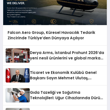
Falcon Aero Group, Küresel Havacılık Tedarik
Zincirinde Türkiye’den Dünyaya Açılıyor
Derya Arms, İstanbul Prohunt 2026’da
yeni nesil ürünlerini ve global marka
vizyonunu sergiledi
Ticaret ve Ekonomik Kulübü Genel
Başkanı Sayın Mehmet Ulutaş,
ekonomiye dair yaptığı açıklamada
şunları kaydetti:
Gıda Tazeliği ve Soğutma
Teknolojileri: Uğur Cihazlarında Dürüst
Teknik Destek Deneyimi