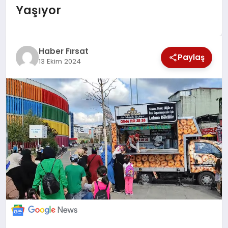
Yaşıyor
SAĞLIK
EKONOMİ
Haber Fırsat
Paylaş
13 Ekim 2024
MAGAZİN
EĞİTİM
DÜNYA