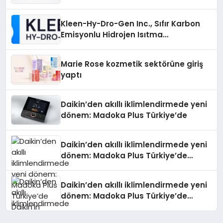
Gücü
Kleen-Hy-Dro-Gen Inc., Sıfır Karbon
Emisyonlu Hidrojen Isıtma
Teknolojisinde ISO ve TSSA
Düzenleyici Onaylarını Aldı
Marie Rose kozmetik sektörüne giriş
yaptı
Daikin’den akıllı iklimlendirmede yeni
dönem: Madoka Plus Türkiye’de
Daikin’den akıllı iklimlendirmede yeni
dönem: Madoka Plus Türkiye’de
Daikin’in kullanıcı dostu tasarımıyla
öne çıkan Madoka ailesinin yeni nesil
Daikin’den akıllı iklimlendirmede yeni
teknolojilerle donatılmış son modeli
dönem: Madoka Plus Türkiye’de
VRV kontrol ünitesi Madoka Plus
Daikin’in kullanıcı dostu tasarımıyla
Türkiye’de satışa sunuldu. Tam
öne çıkan Madoka ailesinin yeni nesil
dokunmatik ekranı, mobil uygulama