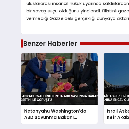
uluslararası insancıl hukuk uyarınca saldırılarda
bir savaş suçu olduğunu yinelendi. Filistinli gazet
vermediği Gazze’deki gerçekliği dünyaya aktarm
Benzer Haberler
Netanyahu Washington’da
Israil Ask
ABD Savunma Bakanı
Kefr Aka
Hegseth ile Görüştü
Engel Old