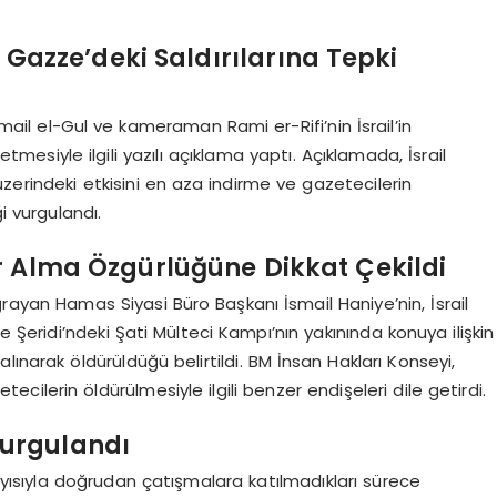
in Gazze’deki Saldırılarına Tepki
ail el-Gul ve kameraman Rami er-Rifi’nin İsrail’in
mesiyle ilgili yazılı açıklama yaptı. Açıklamada, İsrail
r üzerindeki etkisini en aza indirme ve gazetecilerin
i vurgulandı.
r Alma Özgürlüğüne Dikkat Çekildi
ğrayan Hamas Siyasi Büro Başkanı İsmail Haniye’nin, İsrail
e Şeridi’ndeki Şati Mülteci Kampı’nın yakınında konuya ilişkin
ınarak öldürüldüğü belirtildi. BM İnsan Hakları Konseyi,
ilerin öldürülmesiyle ilgili benzer endişeleri dile getirdi.
 Vurgulandı
ayısıyla doğrudan çatışmalara katılmadıkları sürece