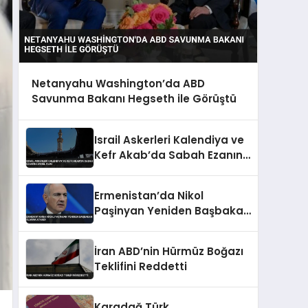
Netanyahu Washington’da ABD
Savunma Bakanı Hegseth ile Görüştü
Israil Askerleri Kalendiya ve
Kefr Akab’da Sabah Ezanına
Engel Oldu
Ermenistan’da Nikol
Paşinyan Yeniden Başbakan
Olarak Atandı
İran ABD’nin Hürmüz Boğazı
Teklifini Reddetti
Karadağ Türk