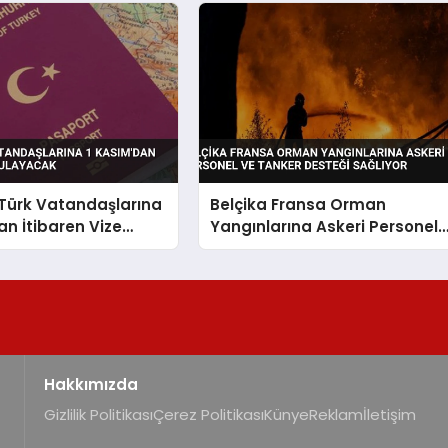
Türk Vatandaşlarına
Belçika Fransa Orman
an İtibaren Vize
Yangınlarına Askeri Personel
cak
ve Tanker Desteği Sağlıyor
Hakkımızda
Gizlilik Politikası
Çerez Politikası
Künye
Reklam
İletişim