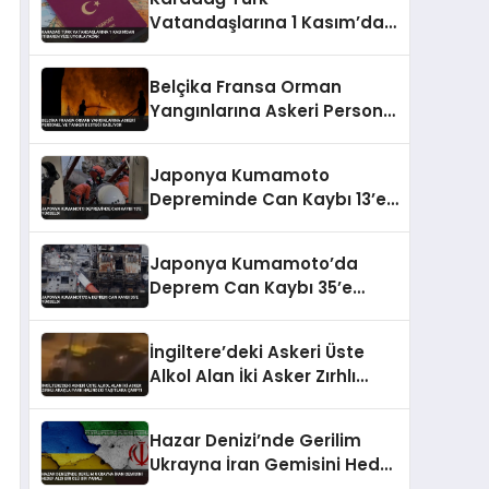
Vatandaşlarına 1 Kasım’dan
İtibaren Vize Uygulayacak
Belçika Fransa Orman
Yangınlarına Askeri Personel
ve Tanker Desteği Sağlıyor
Japonya Kumamoto
Depreminde Can Kaybı 13’e
Yükseldi
Japonya Kumamoto’da
Deprem Can Kaybı 35’e
Yükseldi
İngiltere’deki Askeri Üste
Alkol Alan İki Asker Zırhlı
Araçla Park Halindeki
Taşıtlara Çarptı
Hazar Denizi’nde Gerilim
Ukrayna İran Gemisini Hedef
Aldı Bir Ölü Bir Yaralı