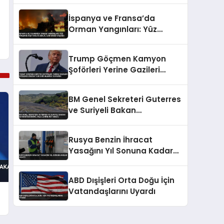
İspanya ve Fransa’da
Orman Yangınları: Yüz
Binlerce Kişi Tahliye Edildi,
Can Kaybı Yaşandı
Trump Göçmen Kamyon
Şoförleri Yerine Gazileri
İstihdam Edecek Yeni
Düzenlemeyi Duyurdu
BM Genel Sekreteri Guterres
ve Suriyeli Bakan
Şeybani’den İsrail ihlallerine
net mesaj
Rusya Benzin İhracat
Yasağını Yıl Sonuna Kadar
Uzattı
ABD Dışişleri Orta Doğu İçin
Vatandaşlarını Uyardı