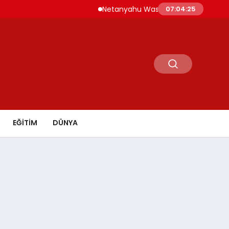
Netanyahu Washington’da ABD Savunma B
07:04:26
EĞİTİM
DÜNYA