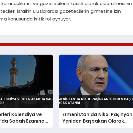
n korunduklarını ve gazetecilerin kasıtlı olarak öldürülmesinin
eciler, İsrail’in uluslararası gazetecilerin girmesine izin
a konusunda kritik rol oynuyor.
erleri Kalendiya ve
Ermenistan’da Nikol Paşinyan
b’da Sabah Ezanına
Yeniden Başbakan Olarak
u
Atandı