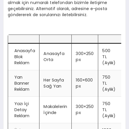
almak için numaralı telefondan bizimle iletişime
SAĞLIK
geçebilirsiniz. Alternatif olarak, adresine e-posta
göndererek de sorularınızı iletebilirsiniz.
EKONOMİ
MAGAZİN
EĞİTİM
Anasayfa
500
Anasayfa
300×250
Blok
TL
Orta
px
Reklam
(Aylık)
DÜNYA
Yan
750
Her Sayfa
160×600
Banner
TL
Sağ Yan
px
Reklam
(Aylık)
Yazı İçi
750
Makalelerin
300×250
Detay
TL
İçinde
px
Reklam
(Aylık)