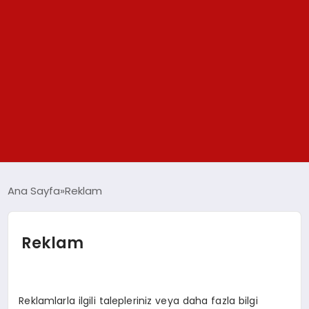
GÜNDEM
Ana Sayfa
Reklam
SPOR
Reklam
YAŞAM
TEKNOLOJİ
Reklamlarla ilgili talepleriniz veya daha fazla bilgi