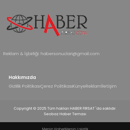
Reklam & İşbirliği:
habersonuclari@gmail.com
Hakkımızda
Gizlilik Politikası
Çerez Politikası
Künye
Reklam
İletişim
Copyright © 2025 Tüm hakları HABER FIRSAT 'da saklıdır.
Seobaz Haber Teması
Mersin Haber
Mersin Lojistik