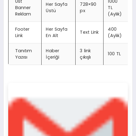
Üst
1000
Her Sayfa
728×90
Banner
TL
Üstü
px
Reklam
(Aylık)
Footer
Her Sayfa
400
Text Link
Link
En Alt
(Aylık)
Tanıtım
Haber
3 link
100 TL
Yazısı
İçeriği
çıkışlı