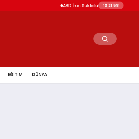
ABD İran Saldırılarını Askıya Aldı Hürmüz ve 
10:21:59
EĞİTİM
DÜNYA