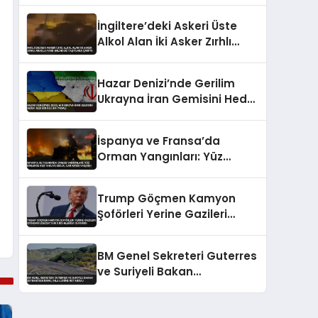
İngiltere’deki Askeri Üste
Alkol Alan İki Asker Zırhlı
Araçla Park Halindeki
Taşıtlara Çarptı
Hazar Denizi’nde Gerilim
Ukrayna İran Gemisini Hedef
Aldı Bir Ölü Bir Yaralı
İspanya ve Fransa’da
Orman Yangınları: Yüz
Binlerce Kişi Tahliye Edildi,
Can Kaybı Yaşandı
Trump Göçmen Kamyon
Şoförleri Yerine Gazileri
İstihdam Edecek Yeni
Düzenlemeyi Duyurdu
BM Genel Sekreteri Guterres
ve Suriyeli Bakan
Şeybani’den İsrail ihlallerine
net mesaj