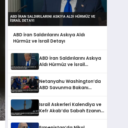
ABD İran Saldırılarını Askıya Aldı
Hürmüz ve İsrail Detayı
ABD İran Saldırılarını Askıya
Aldı Hürmüz ve İsrail
Detayları Ortaya Çıktı
Netanyahu Washington’da
ABD Savunma Bakanı
Hegseth ile Görüştü
Israil Askerleri Kalendiya ve
Kefr Akab’da Sabah Ezanına
Engel Oldu
Ermenistan’da Nikol