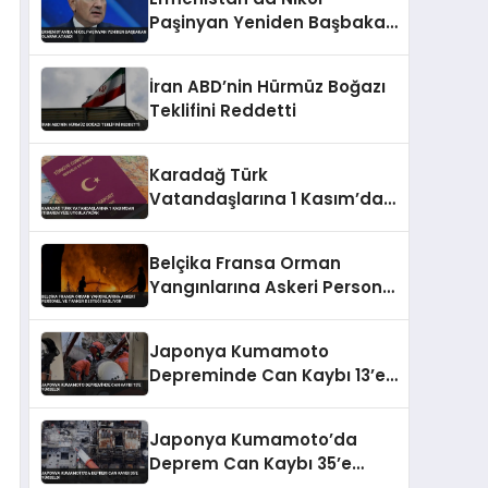
Paşinyan Yeniden Başbakan
Olarak Atandı
İran ABD’nin Hürmüz Boğazı
Teklifini Reddetti
Karadağ Türk
Vatandaşlarına 1 Kasım’dan
İtibaren Vize Uygulayacak
Belçika Fransa Orman
Yangınlarına Askeri Personel
ve Tanker Desteği Sağlıyor
Japonya Kumamoto
Depreminde Can Kaybı 13’e
Yükseldi
Japonya Kumamoto’da
Deprem Can Kaybı 35’e
Yükseldi