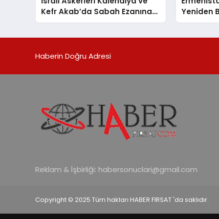
Israil Askerleri Kalendiya ve
Ermenista
Kefr Akab’da Sabah Ezanına
Yeniden 
Engel Oldu
Atandı
Haberin Doğru Adresi
Reklam & İşbirliği:
habersonuclari@gmail.com
Copyright © 2025 Tüm hakları HABER FIRSAT 'da saklıdır.