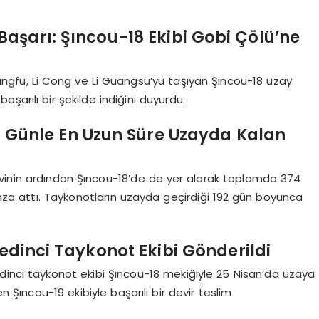
aşarı: Şıncou-18 Ekibi Gobi Çölü’ne
angfu, Li Cong ve Li Guangsu’yu taşıyan Şıncou-18 uzay
şarılı bir şekilde indiğini duyurdu.
 Günle En Uzun Süre Uzayda Kalan
evinin ardından Şıncou-18’de de yer alarak toplamda 374
imza attı. Taykonotların uzayda geçirdiği 192 gün boyunca
dinci Taykonot Ekibi Gönderildi
dinci taykonot ekibi Şıncou-18 mekiğiyle 25 Nisan’da uzaya
n Şıncou-19 ekibiyle başarılı bir devir teslim