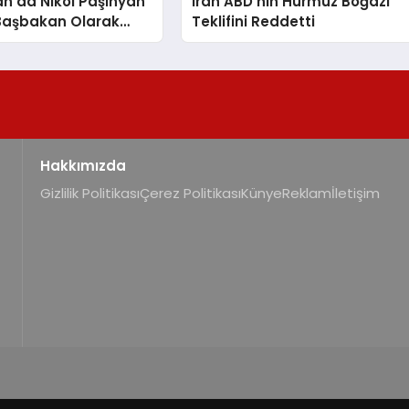
n’da Nikol Paşinyan
İran ABD’nin Hürmüz Boğazı
Başbakan Olarak
Teklifini Reddetti
Hakkımızda
Gizlilik Politikası
Çerez Politikası
Künye
Reklam
İletişim