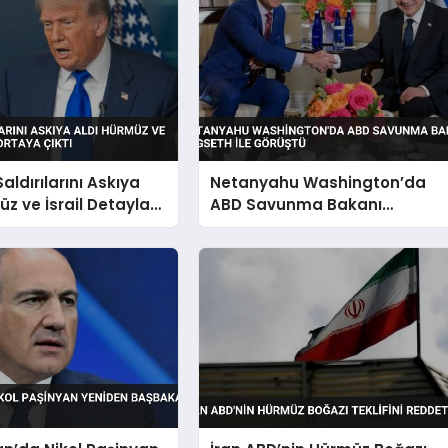
aldırılarını Askıya
Netanyahu Washington’da
z ve İsrail Detayları
ABD Savunma Bakanı
ktı
Hegseth ile Görüştü