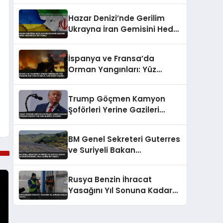
Taşıtlara Çarptı
Hazar Denizi’nde Gerilim
Ukrayna İran Gemisini Hedef
Aldı Bir Ölü Bir Yaralı
İspanya ve Fransa’da
Orman Yangınları: Yüz
Binlerce Kişi Tahliye Edildi,
Can Kaybı Yaşandı
Trump Göçmen Kamyon
Şoförleri Yerine Gazileri
İstihdam Edecek Yeni
Düzenlemeyi Duyurdu
BM Genel Sekreteri Guterres
ve Suriyeli Bakan
Şeybani’den İsrail ihlallerine
net mesaj
Rusya Benzin İhracat
Yasağını Yıl Sonuna Kadar
Uzattı