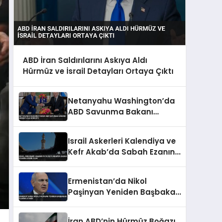
ABD İran Saldırılarını Askıya Aldı
Hürmüz ve İsrail Detayları Ortaya Çıktı
Netanyahu Washington’da
ABD Savunma Bakanı
Hegseth ile Görüştü
Israil Askerleri Kalendiya ve
Kefr Akab’da Sabah Ezanına
Engel Oldu
Ermenistan’da Nikol
Paşinyan Yeniden Başbakan
Olarak Atandı
İran ABD’nin Hürmüz Boğazı