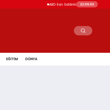
ABD İran Saldırılarını Askıya Aldı Hürmüz ve İ
22:09:04
EĞİTİM
DÜNYA