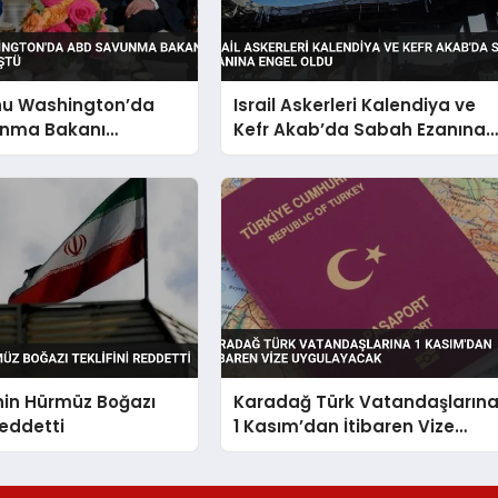
u Washington’da
Israil Askerleri Kalendiya ve
nma Bakanı
Kefr Akab’da Sabah Ezanına
le Görüştü
Engel Oldu
nin Hürmüz Boğazı
Karadağ Türk Vatandaşların
Reddetti
1 Kasım’dan İtibaren Vize
Uygulayacak