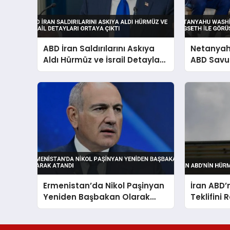
ABD İran Saldırılarını Askıya
Netanyah
Aldı Hürmüz ve İsrail Detayları
ABD Savu
Ortaya Çıktı
Hegseth i
Ermenistan’da Nikol Paşinyan
İran ABD’
Yeniden Başbakan Olarak
Teklifini 
Atandı