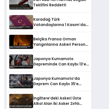
Teklifini Reddetti
Karadağ Türk
Vatandaşlarına 1 Kasım’dan
İtibaren Vize Uygulayacak
Belçika Fransa Orman
Yangınlarına Askeri Personel
ve Tanker Desteği Sağlıyor
Japonya Kumamoto
Depreminde Can Kaybı 13’e
Yükseldi
Japonya Kumamoto’da
Deprem Can Kaybı 35’e
Yükseldi
İngiltere’deki Askeri Üste
Alkol Alan İki Asker Zırhlı
Araçla Park Halindeki