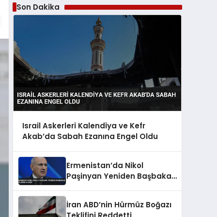
Son Dakika
Israil Askerleri Kalendiya ve Kefr
Akab’da Sabah Ezanına Engel Oldu
Ermenistan’da Nikol
Paşinyan Yeniden Başbakan
Olarak Atandı
İran ABD’nin Hürmüz Boğazı
Teklifini Reddetti