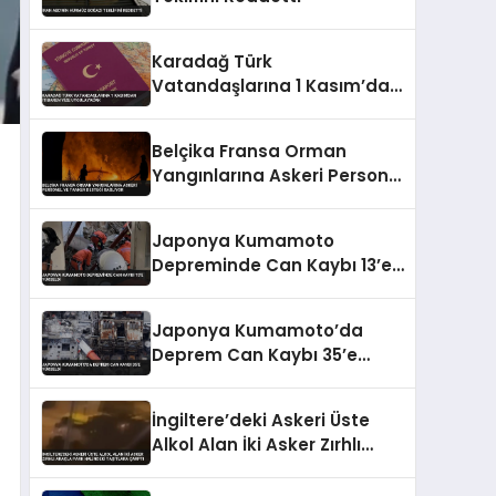
Karadağ Türk
Vatandaşlarına 1 Kasım’dan
İtibaren Vize Uygulayacak
Belçika Fransa Orman
Yangınlarına Askeri Personel
ve Tanker Desteği Sağlıyor
Japonya Kumamoto
Depreminde Can Kaybı 13’e
Yükseldi
Japonya Kumamoto’da
Deprem Can Kaybı 35’e
Yükseldi
İngiltere’deki Askeri Üste
Alkol Alan İki Asker Zırhlı
Araçla Park Halindeki
Taşıtlara Çarptı