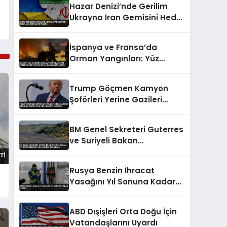
Hazar Denizi’nde Gerilim
Ukrayna İran Gemisini Hedef
Aldı Bir Ölü Bir Yaralı
İspanya ve Fransa’da
Orman Yangınları: Yüz
Binlerce Kişi Tahliye Edildi,
Can Kaybı Yaşandı
Trump Göçmen Kamyon
Şoförleri Yerine Gazileri
İstihdam Edecek Yeni
Düzenlemeyi Duyurdu
BM Genel Sekreteri Guterres
ve Suriyeli Bakan
Şeybani’den İsrail ihlallerine
net mesaj
Rusya Benzin İhracat
Yasağını Yıl Sonuna Kadar
Uzattı
ABD Dışişleri Orta Doğu İçin
Vatandaşlarını Uyardı