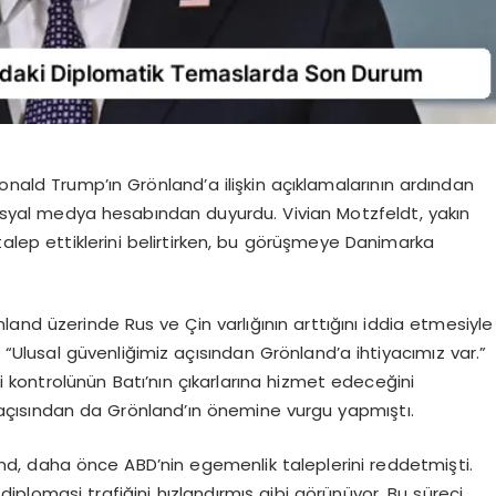
onald Trump’ın Grönland’a ilişkin açıklamalarının ardından
 sosyal medya hesabından duyurdu. Vivian Motzfeldt, yakın
lep ettiklerini belirtirken, bu görüşmeye Danimarka
land üzerinde Rus ve Çin varlığının arttığını iddia etmesiyle
 “Ulusal güvenliğimiz açısından Grönland’a ihtiyacımız var.”
i kontrolünün Batı’nın çıkarlarına hizmet edeceğini
i açısından da Grönland’ın önemine vurgu yapmıştı.
nd, daha önce ABD’nin egemenlik taleplerini reddetmişti.
iplomasi trafiğini hızlandırmış gibi görünüyor. Bu süreci