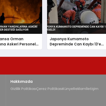
Fransa Orman
Japonya Kumamoto
ına Askeri Personel
Depreminde Can Kaybı 13’e
 Desteği Sağlıyor
Yükseldi
Hakkımızda
Gizlilik Politikası
Çerez Politikası
Künye
Reklam
İletişim