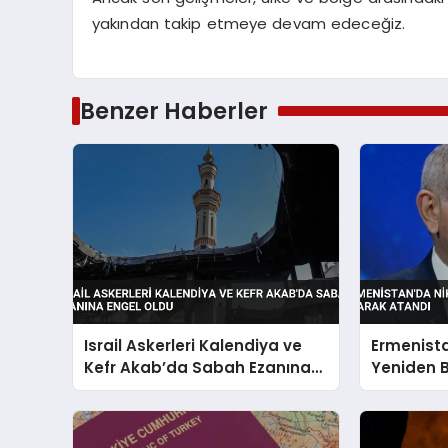
yakından takip etmeye devam edeceğiz.
Benzer Haberler
Israil Askerleri Kalendiya ve
Ermenista
Kefr Akab’da Sabah Ezanına
Yeniden 
Engel Oldu
Atandı