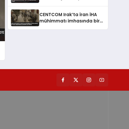
CENTCOM Irak’ta İran İHA
mühimmatı imhasında bir
ABD askerinin öldüğünü
duyurdu