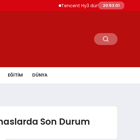
Tencent Hy3 dünya genelinde kullanıma 
20:53:02
EĞİTİM
DÜNYA
emaslarda Son Durum