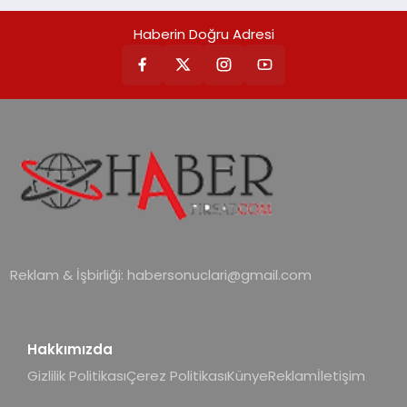
Haberin Doğru Adresi
Reklam & İşbirliği:
habersonuclari@gmail.com
Hakkımızda
Gizlilik Politikası
Çerez Politikası
Künye
Reklam
İletişim