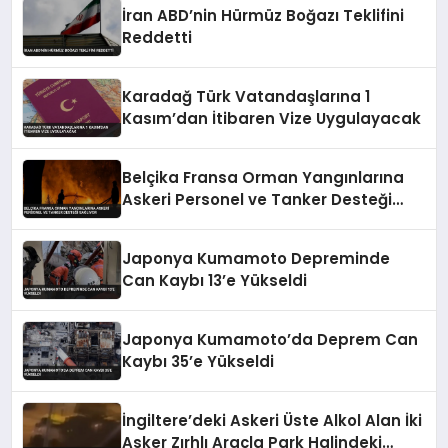
İran ABD’nin Hürmüz Boğazı Teklifini
Reddetti
Karadağ Türk Vatandaşlarına 1
Kasım’dan İtibaren Vize Uygulayacak
Belçika Fransa Orman Yangınlarına
Askeri Personel ve Tanker Desteği
Sağlıyor
Japonya Kumamoto Depreminde
Can Kaybı 13’e Yükseldi
Japonya Kumamoto’da Deprem Can
Kaybı 35’e Yükseldi
İngiltere’deki Askeri Üste Alkol Alan İki
Asker Zırhlı Araçla Park Halindeki