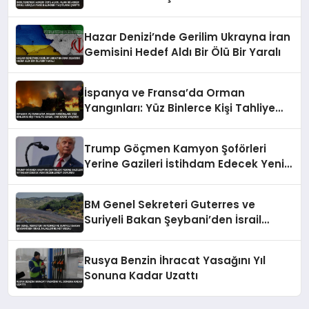
Taşıtlara Çarptı
Hazar Denizi’nde Gerilim Ukrayna İran
Gemisini Hedef Aldı Bir Ölü Bir Yaralı
İspanya ve Fransa’da Orman
Yangınları: Yüz Binlerce Kişi Tahliye
Edildi, Can Kaybı Yaşandı
Trump Göçmen Kamyon Şoförleri
Yerine Gazileri İstihdam Edecek Yeni
Düzenlemeyi Duyurdu
BM Genel Sekreteri Guterres ve
Suriyeli Bakan Şeybani’den İsrail
ihlallerine net mesaj
Rusya Benzin İhracat Yasağını Yıl
Sonuna Kadar Uzattı