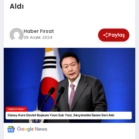
Aldı
SAĞLIK
EKONOMİ
Haber Fırsat
Paylaş
09 Aralık 2024
MAGAZİN
EĞİTİM
DÜNYA