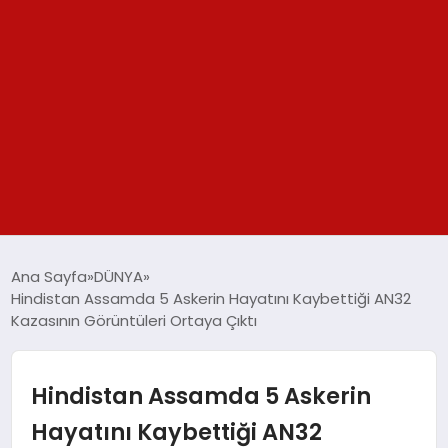
GÜNDEM
Ana Sayfa
DÜNYA
Hindistan Assamda 5 Askerin Hayatını Kaybettiği AN32
SPOR
Kazasının Görüntüleri Ortaya Çıktı
YAŞAM
Hindistan Assamda 5 Askerin
TEKNOLOJİ
Hayatını Kaybettiği AN32