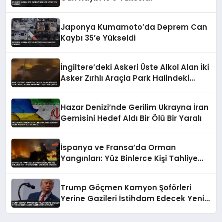
Japonya Kumamoto’da Deprem Can
Kaybı 35’e Yükseldi
İngiltere’deki Askeri Üste Alkol Alan İki
Asker Zırhlı Araçla Park Halindeki
Taşıtlara Çarptı
Hazar Denizi’nde Gerilim Ukrayna İran
Gemisini Hedef Aldı Bir Ölü Bir Yaralı
İspanya ve Fransa’da Orman
Yangınları: Yüz Binlerce Kişi Tahliye
Edildi, Can Kaybı Yaşandı
Trump Göçmen Kamyon Şoförleri
Yerine Gazileri İstihdam Edecek Yeni
Düzenlemeyi Duyurdu