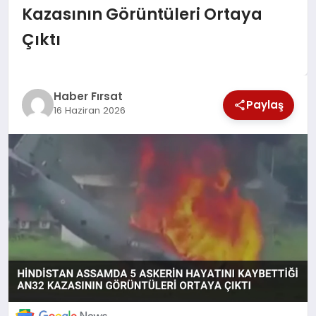
Kazasının Görüntüleri Ortaya
SAĞLIK
Çıktı
EKONOMİ
MAGAZİN
Haber Fırsat
Paylaş
16 Haziran 2026
EĞİTİM
DÜNYA