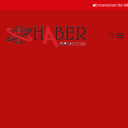
Ermenistan’da Nikol P