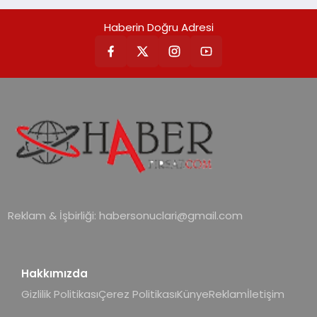
Haberin Doğru Adresi
Reklam & İşbirliği:
habersonuclari@gmail.com
Hakkımızda
Gizlilik Politikası
Çerez Politikası
Künye
Reklam
İletişim