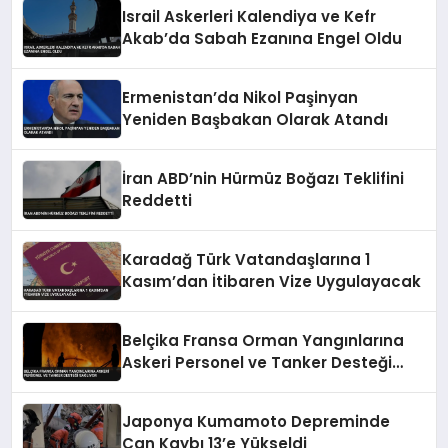
Israil Askerleri Kalendiya ve Kefr
Akab’da Sabah Ezanına Engel Oldu
Ermenistan’da Nikol Paşinyan
Yeniden Başbakan Olarak Atandı
İran ABD’nin Hürmüz Boğazı Teklifini
Reddetti
Karadağ Türk Vatandaşlarına 1
Kasım’dan İtibaren Vize Uygulayacak
Belçika Fransa Orman Yangınlarına
Askeri Personel ve Tanker Desteği
Sağlıyor
Japonya Kumamoto Depreminde
Can Kaybı 13’e Yükseldi