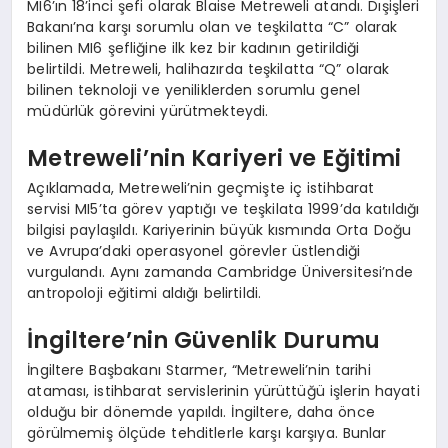
MI6’ın 18’inci şefi olarak Blaise Metreweli atandı. Dışişleri
Bakanı’na karşı sorumlu olan ve teşkilatta “C” olarak
bilinen MI6 şefliğine ilk kez bir kadının getirildiği
belirtildi. Metreweli, halihazırda teşkilatta “Q” olarak
bilinen teknoloji ve yeniliklerden sorumlu genel
müdürlük görevini yürütmekteydi.
Metreweli’nin Kariyeri ve Eğitimi
Açıklamada, Metreweli’nin geçmişte iç istihbarat
servisi MI5’ta görev yaptığı ve teşkilata 1999’da katıldığı
bilgisi paylaşıldı. Kariyerinin büyük kısmında Orta Doğu
ve Avrupa’daki operasyonel görevler üstlendiği
vurgulandı. Aynı zamanda Cambridge Üniversitesi’nde
antropoloji eğitimi aldığı belirtildi.
İngiltere’nin Güvenlik Durumu
İngiltere Başbakanı Starmer, “Metreweli’nin tarihi
ataması, istihbarat servislerinin yürüttüğü işlerin hayati
olduğu bir dönemde yapıldı. İngiltere, daha önce
görülmemiş ölçüde tehditlerle karşı karşıya. Bunlar