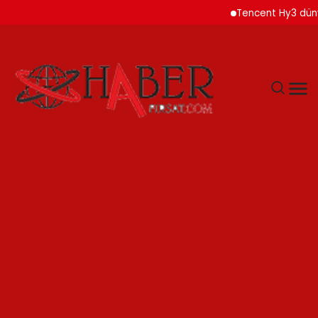
Tencent Hy3 dünya gen