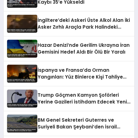
Kaybı 35’e Yükseldi
İngiltere’deki Askeri Üste Alkol Alan İki
Asker Zırhlı Araçla Park Halindeki
Taşıtlara Çarptı
Hazar Denizi’nde Gerilim Ukrayna İran
Gemisini Hedef Aldı Bir Ölü Bir Yaralı
İspanya ve Fransa’da Orman
Yangınları: Yüz Binlerce Kişi Tahliye
Edildi, Can Kaybı Yaşandı
Trump Göçmen Kamyon Şoförleri
Yerine Gazileri İstihdam Edecek Yeni
Düzenlemeyi Duyurdu
BM Genel Sekreteri Guterres ve
Suriyeli Bakan Şeybani’den İsrail
ihlallerine net mesaj