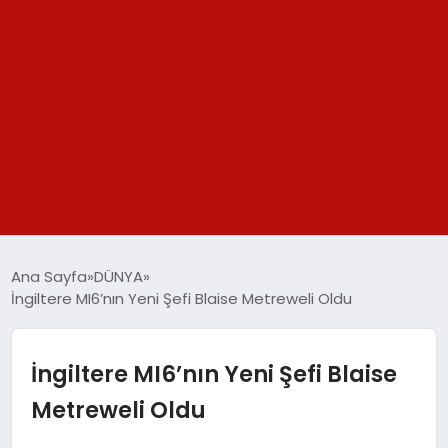
GÜNDEM
Ana Sayfa
DÜNYA
İngiltere MI6’nın Yeni Şefi Blaise Metreweli Oldu
SPOR
YAŞAM
İngiltere MI6’nın Yeni Şefi Blaise
Metreweli Oldu
TEKNOLOJİ