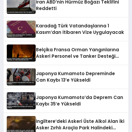
İran ABD’nin Hürmüz Boğazı Teklifini
Reddetti
Karadağ Türk Vatandaşlarına 1
Kasım’dan İtibaren Vize Uygulayacak
Belçika Fransa Orman Yangınlarına
Askeri Personel ve Tanker Desteği
Sağlıyor
Japonya Kumamoto Depreminde
Can Kaybı 13’e Yükseldi
Japonya Kumamoto’da Deprem Can
Kaybı 35’e Yükseldi
İngiltere’deki Askeri Üste Alkol Alan İki
Asker Zırhlı Araçla Park Halindeki