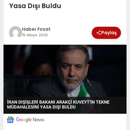
Yasa Dışı Buldu
SAĞLIK
EKONOMİ
Haber Fırsat
Paylaş
15 Mayıs 2026
MAGAZİN
EĞİTİM
DÜNYA