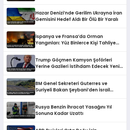
Taşıtlara Çarptı
Hazar Denizi’nde Gerilim Ukrayna İran
Gemisini Hedef Aldı Bir Ölü Bir Yaralı
İspanya ve Fransa’da Orman
Yangınları: Yüz Binlerce Kişi Tahliye
Edildi, Can Kaybı Yaşandı
Trump Göçmen Kamyon Şoförleri
Yerine Gazileri İstihdam Edecek Yeni
Düzenlemeyi Duyurdu
BM Genel Sekreteri Guterres ve
Suriyeli Bakan Şeybani’den İsrail
ihlallerine net mesaj
Rusya Benzin İhracat Yasağını Yıl
Sonuna Kadar Uzattı