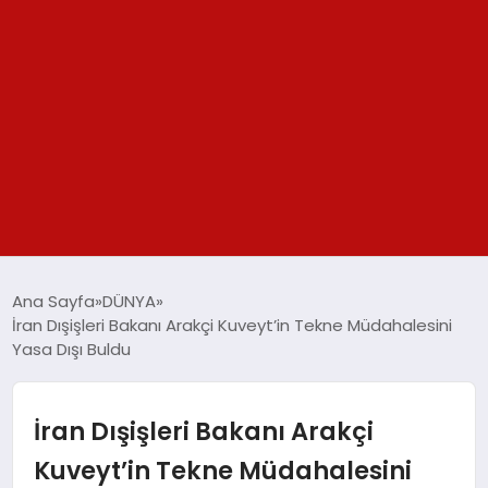
GÜNDEM
Ana Sayfa
DÜNYA
İran Dışişleri Bakanı Arakçi Kuveyt’in Tekne Müdahalesini
SPOR
Yasa Dışı Buldu
YAŞAM
İran Dışişleri Bakanı Arakçi
TEKNOLOJİ
Kuveyt’in Tekne Müdahalesini