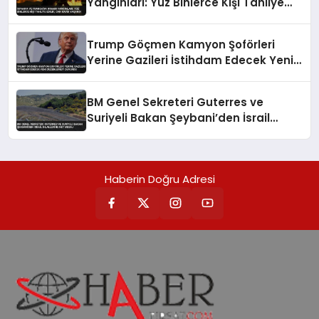
Yangınları: Yüz Binlerce Kişi Tahliye
Edildi, Can Kaybı Yaşandı
Trump Göçmen Kamyon Şoförleri
Yerine Gazileri İstihdam Edecek Yeni
Düzenlemeyi Duyurdu
BM Genel Sekreteri Guterres ve
Suriyeli Bakan Şeybani’den İsrail
ihlallerine net mesaj
Haberin Doğru Adresi