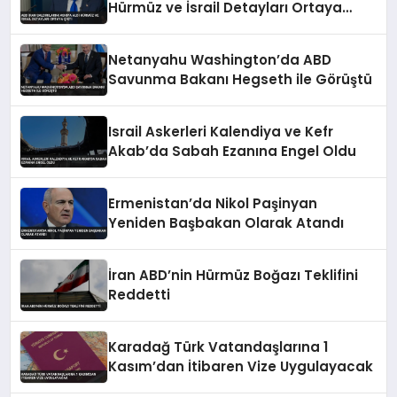
Hürmüz ve İsrail Detayları Ortaya
Çıktı
Netanyahu Washington’da ABD
Savunma Bakanı Hegseth ile Görüştü
Israil Askerleri Kalendiya ve Kefr
Akab’da Sabah Ezanına Engel Oldu
Ermenistan’da Nikol Paşinyan
Yeniden Başbakan Olarak Atandı
İran ABD’nin Hürmüz Boğazı Teklifini
Reddetti
Karadağ Türk Vatandaşlarına 1
Kasım’dan İtibaren Vize Uygulayacak