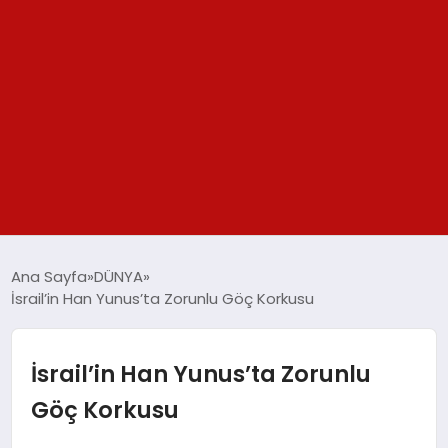
GÜNDEM
Ana Sayfa
DÜNYA
İsrail’in Han Yunus’ta Zorunlu Göç Korkusu
SPOR
YAŞAM
İsrail’in Han Yunus’ta Zorunlu
Göç Korkusu
TEKNOLOJİ