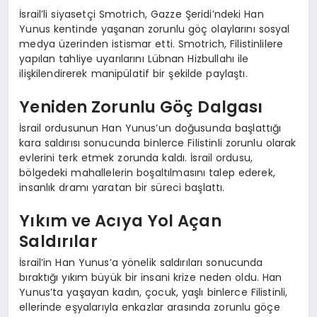
İsrail’li siyasetçi Smotrich, Gazze Şeridi’ndeki Han
Yunus kentinde yaşanan zorunlu göç olaylarını sosyal
medya üzerinden istismar etti. Smotrich, Filistinlilere
yapılan tahliye uyarılarını Lübnan Hizbullahı ile
ilişkilendirerek manipülatif bir şekilde paylaştı.
Yeniden Zorunlu Göç Dalgası
İsrail ordusunun Han Yunus’un doğusunda başlattığı
kara saldırısı sonucunda binlerce Filistinli zorunlu olarak
evlerini terk etmek zorunda kaldı. İsrail ordusu,
bölgedeki mahallelerin boşaltılmasını talep ederek,
insanlık dramı yaratan bir süreci başlattı.
Yıkım ve Acıya Yol Açan
Saldırılar
İsrail’in Han Yunus’a yönelik saldırıları sonucunda
bıraktığı yıkım büyük bir insani krize neden oldu. Han
Yunus’ta yaşayan kadın, çocuk, yaşlı binlerce Filistinli,
ellerinde eşyalarıyla enkazlar arasında zorunlu göçe