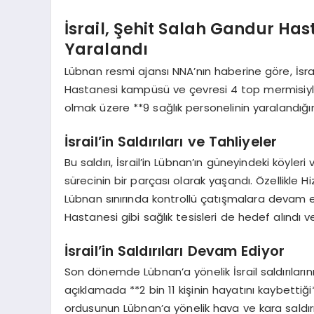
İsrail, Şehit Salah Gandur Has
Yaralandı
Lübnan resmi ajansı NNA’nın haberine göre, İsrai
Hastanesi kampüsü ve çevresi 4 top mermisiyle 
olmak üzere **9 sağlık personelinin yaralandığını
İsrail’in Saldırıları ve Tahliyeler
Bu saldırı, İsrail’in Lübnan’ın güneyindeki köyler
sürecinin bir parçası olarak yaşandı. Özellikle H
Lübnan sınırında kontrollü çatışmalara devam e
Hastanesi gibi sağlık tesisleri de hedef alındı ve
İsrail’in Saldırıları Devam Ediyor
Son dönemde Lübnan’a yönelik İsrail saldırılarını
açıklamada **2 bin 11 kişinin hayatını kaybettiği**
ordusunun Lübnan’a yönelik hava ve kara saldırıl