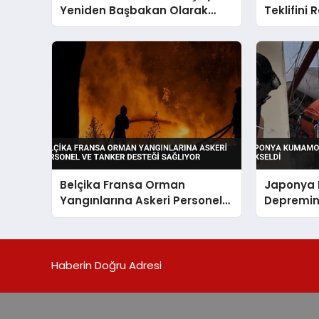
Yeniden Başbakan Olarak
Teklifini 
Atandı
Belçika Fransa Orman
Japonya
Yangınlarına Askeri Personel
Depremin
ve Tanker Desteği Sağlıyor
Yükseldi
Haberin Doğru Adresi