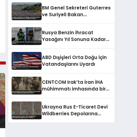
Düzenlemeyi Duyurdu
BM Genel Sekreteri Guterres
ve Suriyeli Bakan
Şeybani’den İsrail ihlallerine
net mesaj
Rusya Benzin İhracat
Yasağını Yıl Sonuna Kadar
Uzattı
ABD Dışişleri Orta Doğu İçin
Vatandaşlarını Uyardı
CENTCOM Irak’ta İran İHA
mühimmatı imhasında bir
ABD askerinin öldüğünü
duyurdu
Ukrayna Rus E-Ticaret Devi
Wildberries Depolarına
Saldırdı 8 Ölü 62 Yaralı
a