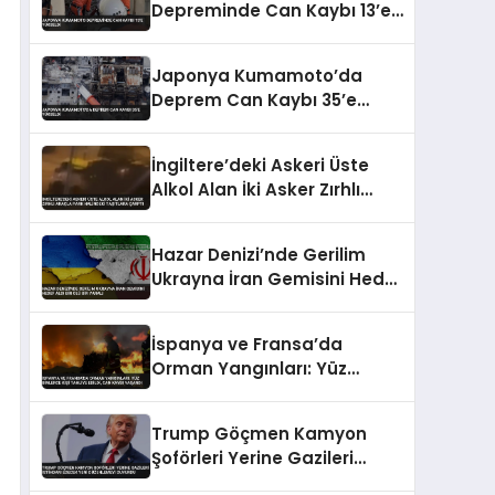
Depreminde Can Kaybı 13’e
Yükseldi
Japonya Kumamoto’da
Deprem Can Kaybı 35’e
Yükseldi
İngiltere’deki Askeri Üste
Alkol Alan İki Asker Zırhlı
Araçla Park Halindeki
Taşıtlara Çarptı
Hazar Denizi’nde Gerilim
Ukrayna İran Gemisini Hedef
Aldı Bir Ölü Bir Yaralı
İspanya ve Fransa’da
Orman Yangınları: Yüz
Binlerce Kişi Tahliye Edildi,
Can Kaybı Yaşandı
Trump Göçmen Kamyon
Şoförleri Yerine Gazileri
İstihdam Edecek Yeni