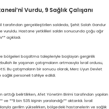
tanesi’ni Vurdu, 9 Sağlık Çalışanı
l tarafından gerçekleştirilen saldırıda, Şehit Salah Gandur
vuruldu. Hastane yetkilileri saldırı sonucunda çoğu ağır
** açıkladı.
i ve bölgeleri boşaltma talepleriyle başlayan gerginlik
izbullah ile yaşanan çatışmaların artmasıyla İsrail ordusu,
tti. Bu çatışmaların bir sonucu olarak, Merc Uyun Devlet
 sağlık personeli tahliye edildi.
n arttığı belirtilirken, Afet Yönetim Birimi tarafından yapılan
 ve **9 bin 535 kişinin yaralandığı** aktarıldı. İsrail
arıyla gerilim yükselirken, bölgedeki hastanelerin ve sağlık