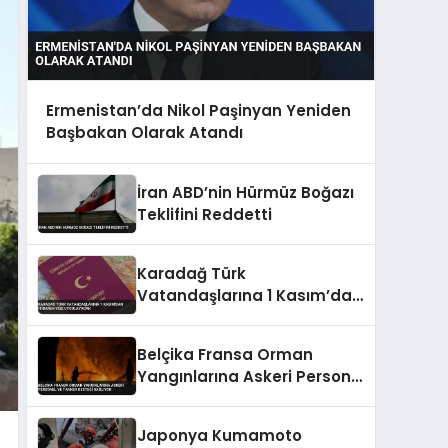
Ermenistan’da Nikol Paşinyan Yeniden
Başbakan Olarak Atandı
İran ABD’nin Hürmüz Boğazı
Teklifini Reddetti
Karadağ Türk
Vatandaşlarına 1 Kasım’dan
İtibaren Vize Uygulayacak
Belçika Fransa Orman
Yangınlarına Askeri Personel
ve Tanker Desteği Sağlıyor
Japonya Kumamoto