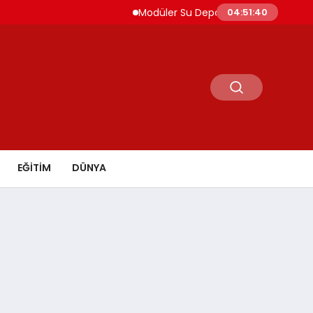
Modüler Su Deposu Çözümlerinde Güvenin
04:51:41
EĞİTİM
DÜNYA