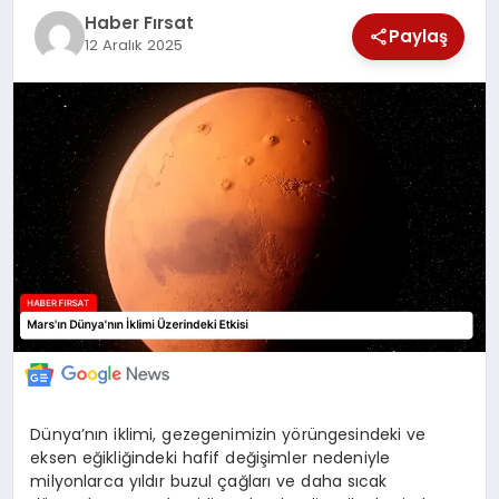
SAĞLIK
Haber Fırsat
Paylaş
12 Aralık 2025
EKONOMİ
MAGAZİN
EĞİTİM
DÜNYA
Dünya’nın iklimi, gezegenimizin yörüngesindeki ve
eksen eğikliğindeki hafif değişimler nedeniyle
milyonlarca yıldır buzul çağları ve daha sıcak