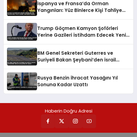
İspanya ve Fransa’da Orman
Yangınları: Yüz Binlerce Kişi Tahliye
Edildi, Can Kaybı Yaşandı
Trump Göçmen Kamyon Şoförleri
Yerine Gazileri İstihdam Edecek Yeni
Düzenlemeyi Duyurdu
BM Genel Sekreteri Guterres ve
Suriyeli Bakan Şeybani’den İsrail
ihlallerine net mesaj
Rusya Benzin İhracat Yasağını Yıl
Sonuna Kadar Uzattı
Haberin Doğru Adresi