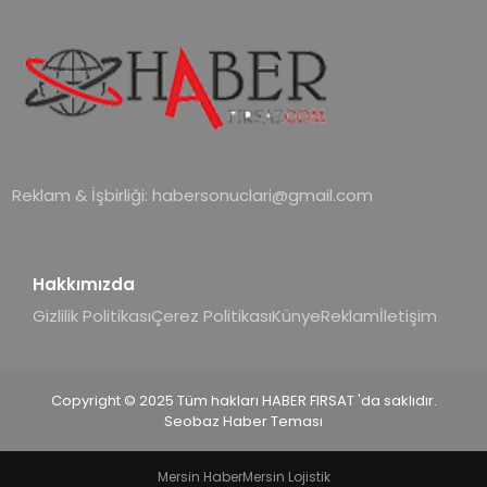
Reklam & İşbirliği:
habersonuclari@gmail.com
Hakkımızda
Gizlilik Politikası
Çerez Politikası
Künye
Reklam
İletişim
Copyright © 2025 Tüm hakları HABER FIRSAT 'da saklıdır.
Seobaz Haber Teması
Mersin Haber
Mersin Lojistik