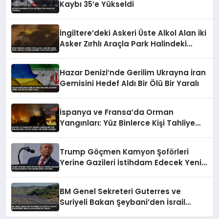
Kaybı 35’e Yükseldi
İngiltere’deki Askeri Üste Alkol Alan İki
Asker Zırhlı Araçla Park Halindeki
Taşıtlara Çarptı
Hazar Denizi’nde Gerilim Ukrayna İran
Gemisini Hedef Aldı Bir Ölü Bir Yaralı
İspanya ve Fransa’da Orman
Yangınları: Yüz Binlerce Kişi Tahliye
Edildi, Can Kaybı Yaşandı
Trump Göçmen Kamyon Şoförleri
Yerine Gazileri İstihdam Edecek Yeni
Düzenlemeyi Duyurdu
BM Genel Sekreteri Guterres ve
Suriyeli Bakan Şeybani’den İsrail
ihlallerine net mesaj