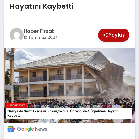
Hayatını Kaybetti
SAĞLIK
EKONOMİ
Haber Fırsat
Paylaş
10 Temmuz 2024
MAGAZİN
EĞİTİM
DÜNYA