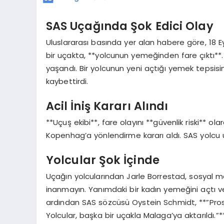
SAS Uçağında Şok Edici Olay
Uluslararası basında yer alan habere göre, 18 E
bir uçakta, **yolcunun yemeğinden fare çıktı**
yaşandı. Bir yolcunun yeni açtığı yemek tepsisi
kaybettirdi.
Acil İniş Kararı Alındı
**Uçuş ekibi**, fare olayını **güvenlik riski** o
Kopenhag’a yönlendirme kararı aldı. SAS yolcu u
Yolcular Şok İçinde
Uçağın yolcularından Jarle Borrestad, sosyal 
inanmayın. Yanımdaki bir kadın yemeğini açtı ve i
ardından SAS sözcüsü Oystein Schmidt, **”Prose
Yolcular, başka bir uçakla Malaga’ya aktarıldı.