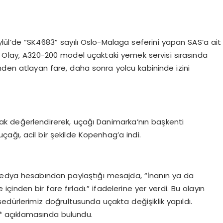
ylül’de “SK4683” sayılı Oslo-Malaga seferini yapan SAS’a ait
. Olay, A320-200 model uçaktaki yemek servisi sırasında
nden atlayan fare, daha sonra yolcu kabininde izini
larak değerlendirerek, uçağı Danimarka’nın başkenti
çağı, acil bir şekilde Kopenhag’a indi.
medya hesabından paylaştığı mesajda, “İnanın ya da
çinden bir fare fırladı.” ifadelerine yer verdi. Bu olayın
dürlerimiz doğrultusunda uçakta değişiklik yapıldı.
”** açıklamasında bulundu.