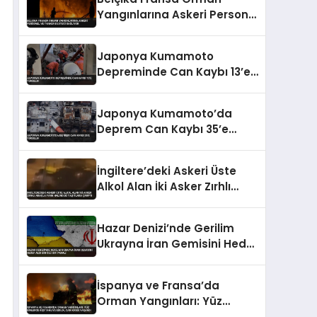
Yangınlarına Askeri Personel
ve Tanker Desteği Sağlıyor
Japonya Kumamoto
Depreminde Can Kaybı 13’e
Yükseldi
Japonya Kumamoto’da
Deprem Can Kaybı 35’e
Yükseldi
İngiltere’deki Askeri Üste
Alkol Alan İki Asker Zırhlı
Araçla Park Halindeki
Taşıtlara Çarptı
Hazar Denizi’nde Gerilim
Ukrayna İran Gemisini Hedef
Aldı Bir Ölü Bir Yaralı
İspanya ve Fransa’da
Orman Yangınları: Yüz
Binlerce Kişi Tahliye Edildi,