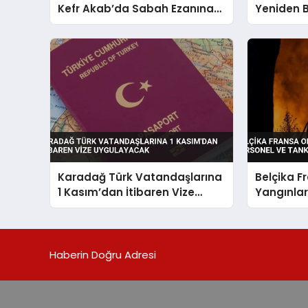
Kefr Akab’da Sabah Ezanına
Yeniden 
Engel Oldu
Atandı
Karadağ Türk Vatandaşlarına
Belçika 
1 Kasım’dan İtibaren Vize
Yangınlar
Uygulayacak
ve Tanker
Haberin Doğru Adresi