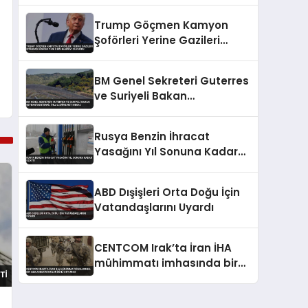
Can Kaybı Yaşandı
Trump Göçmen Kamyon
Şoförleri Yerine Gazileri
İstihdam Edecek Yeni
Düzenlemeyi Duyurdu
BM Genel Sekreteri Guterres
ve Suriyeli Bakan
Şeybani’den İsrail ihlallerine
net mesaj
Rusya Benzin İhracat
Yasağını Yıl Sonuna Kadar
Uzattı
ABD Dışişleri Orta Doğu İçin
Vatandaşlarını Uyardı
CENTCOM Irak’ta İran İHA
mühimmatı imhasında bir
ABD askerinin öldüğünü
duyurdu