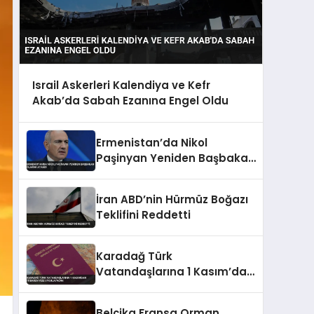
Israil Askerleri Kalendiya ve Kefr
Akab’da Sabah Ezanına Engel Oldu
Ermenistan’da Nikol
Paşinyan Yeniden Başbakan
Olarak Atandı
İran ABD’nin Hürmüz Boğazı
Teklifini Reddetti
Karadağ Türk
Vatandaşlarına 1 Kasım’dan
İtibaren Vize Uygulayacak
Belçika Fransa Orman