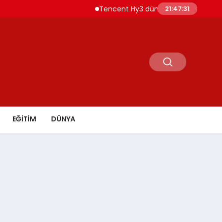
Tencent Hy3 dünya genelinde kullanıma 
21:47:32
EĞİTİM
DÜNYA