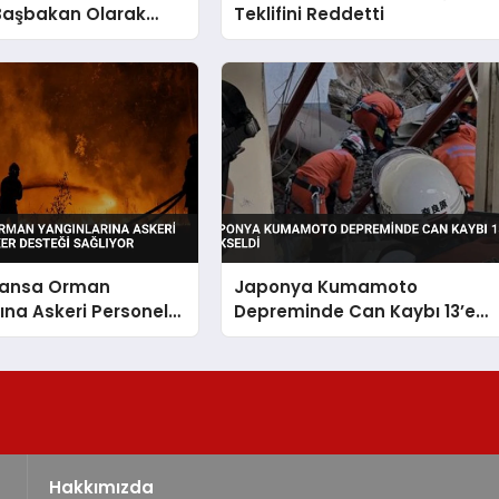
Başbakan Olarak
Teklifini Reddetti
Fransa Orman
Japonya Kumamoto
ına Askeri Personel
Depreminde Can Kaybı 13’e
 Desteği Sağlıyor
Yükseldi
Hakkımızda