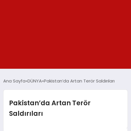
GÜNDEM
Ana Sayfa
DÜNYA
Pakistan’da Artan Terör Saldırıları
SPOR
Pakistan’da Artan Terör
YAŞAM
Saldırıları
TEKNOLOJİ