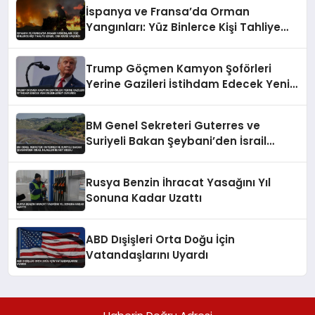
İspanya ve Fransa’da Orman
Yangınları: Yüz Binlerce Kişi Tahliye
Edildi, Can Kaybı Yaşandı
Trump Göçmen Kamyon Şoförleri
Yerine Gazileri İstihdam Edecek Yeni
Düzenlemeyi Duyurdu
BM Genel Sekreteri Guterres ve
Suriyeli Bakan Şeybani’den İsrail
ihlallerine net mesaj
Rusya Benzin İhracat Yasağını Yıl
Sonuna Kadar Uzattı
ABD Dışişleri Orta Doğu İçin
Vatandaşlarını Uyardı