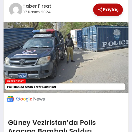
SAĞLIK
Haber Fırsat
Paylaş
07 Kasım 2024
EKONOMİ
MAGAZİN
EĞİTİM
DÜNYA
Güney Veziristan’da Polis
Aracına Bombalı Saldırı