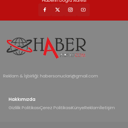
Haberin Doğru Adresi
Reklam & İşbirliği:
habersonuclari@gmail.com
Hakkımızda
Gizlilik Politikası
Çerez Politikası
Künye
Reklam
İletişim