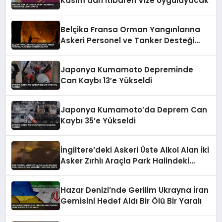
Kasım’dan İtibaren Vize Uygulayacak
Belçika Fransa Orman Yangınlarına
Askeri Personel ve Tanker Desteği
Sağlıyor
Japonya Kumamoto Depreminde
Can Kaybı 13’e Yükseldi
Japonya Kumamoto’da Deprem Can
Kaybı 35’e Yükseldi
İngiltere’deki Askeri Üste Alkol Alan İki
Asker Zırhlı Araçla Park Halindeki
Taşıtlara Çarptı
Hazar Denizi’nde Gerilim Ukrayna İran
Gemisini Hedef Aldı Bir Ölü Bir Yaralı