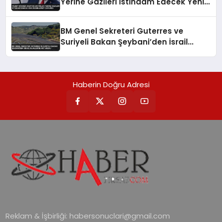
Yerine Gazileri İstihdam Edecek Yeni
Düzenlemeyi Duyurdu
BM Genel Sekreteri Guterres ve
Suriyeli Bakan Şeybani’den İsrail
ihlallerine net mesaj
Haberin Doğru Adresi
Reklam & İşbirliği:
habersonuclari@gmail.com