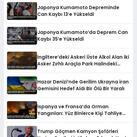
Japonya Kumamoto Depreminde
Can Kaybı 13’e Yükseldi
Japonya Kumamoto’da Deprem Can
Kaybı 35’e Yükseldi
İngiltere’deki Askeri Üste Alkol Alan İki
Asker Zırhlı Araçla Park Halindeki
Taşıtlara Çarptı
Hazar Denizi’nde Gerilim Ukrayna İran
Gemisini Hedef Aldı Bir Ölü Bir Yaralı
İspanya ve Fransa’da Orman
Yangınları: Yüz Binlerce Kişi Tahliye
Edildi, Can Kaybı Yaşandı
Trump Göçmen Kamyon Şoförleri