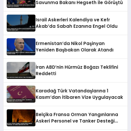
Savunma Bakanı Hegseth ile Görüştü
Israil Askerleri Kalendiya ve Kefr
Akab’da Sabah Ezanına Engel Oldu
Ermenistan’da Nikol Paşinyan
Yeniden Başbakan Olarak Atandı
İran ABD’nin Hürmüz Boğazı Teklifini
Reddetti
Karadağ Türk Vatandaşlarına 1
Kasım’dan İtibaren Vize Uygulayacak
Belçika Fransa Orman Yangınlarına
Askeri Personel ve Tanker Desteği
Sağlıyor