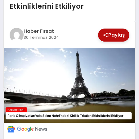
Etkinliklerini Etkiliyor
SAĞLIK
EKONOMİ
Haber Fırsat
Paylaş
30 Temmuz 2024
MAGAZİN
EĞİTİM
DÜNYA