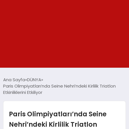
GÜNDEM
Ana Sayfa
DÜNYA
Paris Olimpiyatları’nda Seine Nehri’ndeki Kirlilik Triatlon
SPOR
Etkinliklerini Etkiliyor
YAŞAM
Paris Olimpiyatları’nda Seine
TEKNOLOJİ
Nehri’ndeki Kirlilik Triatlon