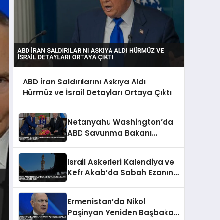
ABD İran Saldırılarını Askıya Aldı
Hürmüz ve İsrail Detayları Ortaya Çıktı
Netanyahu Washington’da
ABD Savunma Bakanı
Hegseth ile Görüştü
Israil Askerleri Kalendiya ve
Kefr Akab’da Sabah Ezanına
Engel Oldu
Ermenistan’da Nikol
Paşinyan Yeniden Başbakan