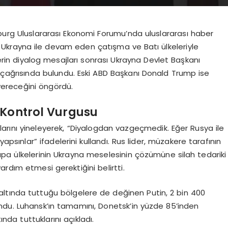
sburg Uluslararası Ekonomi Forumu’nda uluslararası haber
in, Ukrayna ile devam eden çatışma ve Batı ülkeleriyle
iderin diyalog mesajları sonrası Ukrayna Devlet Başkanı
 çağrısında bulundu. Eski ABD Başkanı Donald Trump ise
 vereceğini öngördü.
 Kontrol Vurgusu
larını yineleyerek, “Diyalogdan vazgeçmedik. Eğer Rusya ile
psınlar” ifadelerini kullandı. Rus lider, müzakere tarafının
Avrupa ülkelerinin Ukrayna meselesinin çözümüne silah tedariki
rdım etmesi gerektiğini belirtti.
ltında tuttuğu bölgelere de değinen Putin, 2 bin 400
avundu. Luhansk’ın tamamını, Donetsk’in yüzde 85’inden
ında tuttuklarını açıkladı.