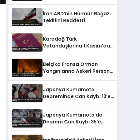
Olarak Atandı
İran ABD’nin Hürmüz Boğazı
Teklifini Reddetti
Karadağ Türk
Vatandaşlarına 1 Kasım’dan
İtibaren Vize Uygulayacak
Belçika Fransa Orman
Yangınlarına Askeri Personel
ve Tanker Desteği Sağlıyor
Japonya Kumamoto
Depreminde Can Kaybı 13’e
Yükseldi
Japonya Kumamoto’da
Deprem Can Kaybı 35’e
Yükseldi