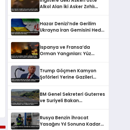
İngiltere’deki Askeri Üste
Alkol Alan İki Asker Zırhlı
Araçla Park Halindeki
Taşıtlara Çarptı
Hazar Denizi’nde Gerilim
Ukrayna İran Gemisini Hedef
Aldı Bir Ölü Bir Yaralı
İspanya ve Fransa’da
Orman Yangınları: Yüz
Binlerce Kişi Tahliye Edildi,
Can Kaybı Yaşandı
Trump Göçmen Kamyon
Şoförleri Yerine Gazileri
İstihdam Edecek Yeni
Düzenlemeyi Duyurdu
BM Genel Sekreteri Guterres
ve Suriyeli Bakan
Şeybani’den İsrail ihlallerine
net mesaj
Rusya Benzin İhracat
Yasağını Yıl Sonuna Kadar