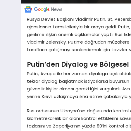
Rusya Devlet Başkanı Vladimir Putin, St. Peter
ajanslarının temsilcileriyle bir araya geldi. Put
gerilime ilişkin önemli açıklamalar yaptı. Rus l
Vladimir Zelenskiy, Putin’e doğrudan müzakere
tarafların çatışmayı sonlandırmak için tavizler
Putin’den Diyalog ve Bölgesel
Putin, Avrupa ile her zaman diyaloga açık olduk
tekrar diyalog başlatmak istiyorlarsa buyursun ya
güvenilir kişiler olması gerektiğini vurguladı. 
yerine Kiev’i uzlaşmaya ikna etme çabalarıyla ya
Rus ordusunun Ukrayna’nın doğusunda kontrol a
kilometrekarelik bir alanı kontrol ettiklerini s
fazlasını ve Zaporijya’nın yüzde 80’ini kontrol alt