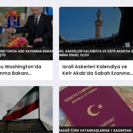
u Washington’da
Israil Askerleri Kalendiya ve
nma Bakanı
Kefr Akab’da Sabah Ezanına
le Görüştü
Engel Oldu