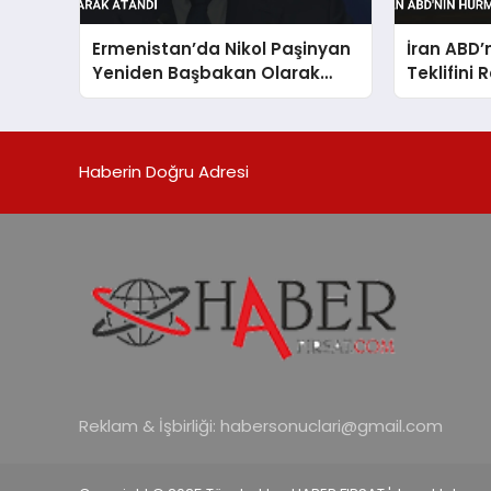
Ermenistan’da Nikol Paşinyan
İran ABD’
Yeniden Başbakan Olarak
Teklifini 
Atandı
Haberin Doğru Adresi
Reklam & İşbirliği:
habersonuclari@gmail.com