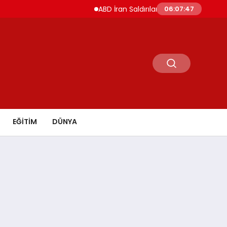
ABD İran Saldırılarını Askıya Aldı Hürmüz ve İs
06:07:48
EĞİTİM
DÜNYA