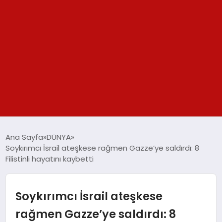
GÜNDEM
Ana Sayfa
DÜNYA
Soykırımcı İsrail ateşkese rağmen Gazze’ye saldırdı: 8
SPOR
Filistinli hayatını kaybetti
YAŞAM
Soykırımcı İsrail ateşkese
TEKNOLOJİ
rağmen Gazze’ye saldırdı: 8