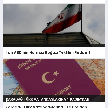
İran ABD’nin Hürmüz Boğazı Teklifini Reddetti
Karadağ Türk Vatandaşlarına 1 Kasım’dan