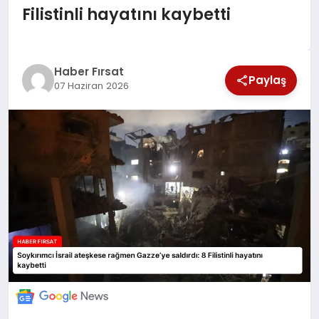
Filistinli hayatını kaybetti
SAĞLIK
EKONOMİ
Haber Fırsat
Paylaş
07 Haziran 2026
MAGAZİN
EĞİTİM
DÜNYA