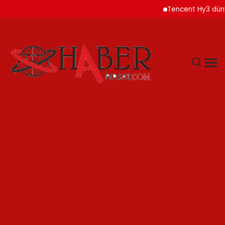
Tencent Hy3 dünya ge