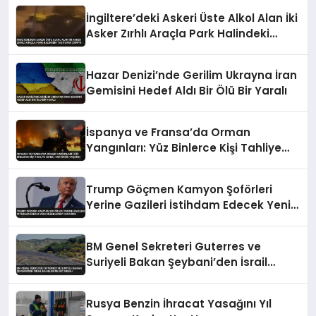
İngiltere’deki Askeri Üste Alkol Alan İki
Asker Zırhlı Araçla Park Halindeki
Taşıtlara Çarptı
Hazar Denizi’nde Gerilim Ukrayna İran
Gemisini Hedef Aldı Bir Ölü Bir Yaralı
İspanya ve Fransa’da Orman
Yangınları: Yüz Binlerce Kişi Tahliye
Edildi, Can Kaybı Yaşandı
Trump Göçmen Kamyon Şoförleri
Yerine Gazileri İstihdam Edecek Yeni
Düzenlemeyi Duyurdu
BM Genel Sekreteri Guterres ve
Suriyeli Bakan Şeybani’den İsrail
ihlallerine net mesaj
Rusya Benzin İhracat Yasağını Yıl