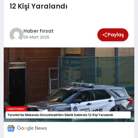
12 Kişi Yaralandı
SAĞLIK
EKONOMİ
Haber Fırsat
Paylaş
09 Mart 2025
MAGAZİN
EĞİTİM
DÜNYA