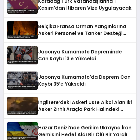
Karadağ Türk Vatandaşlarına 1
Kasım’dan İtibaren Vize Uygulayacak
Belçika Fransa Orman Yangınlarına
Askeri Personel ve Tanker Desteği
Sağlıyor
Japonya Kumamoto Depreminde
Can Kaybı 13’e Yükseldi
Japonya Kumamoto’da Deprem Can
Kaybı 35’e Yükseldi
İngiltere’deki Askeri Üste Alkol Alan İki
Asker Zırhlı Araçla Park Halindeki
Taşıtlara Çarptı
Hazar Denizi’nde Gerilim Ukrayna İran
Gemisini Hedef Aldı Bir Ölü Bir Yaralı