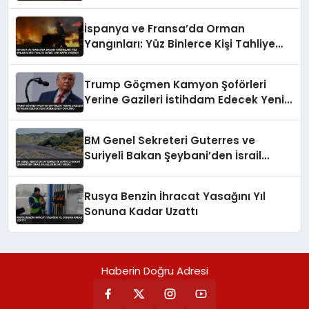
İspanya ve Fransa’da Orman
Yangınları: Yüz Binlerce Kişi Tahliye
Edildi, Can Kaybı Yaşandı
Trump Göçmen Kamyon Şoförleri
Yerine Gazileri İstihdam Edecek Yeni
Düzenlemeyi Duyurdu
BM Genel Sekreteri Guterres ve
Suriyeli Bakan Şeybani’den İsrail
ihlallerine net mesaj
Rusya Benzin İhracat Yasağını Yıl
Sonuna Kadar Uzattı
Haberin Doğru Adresi