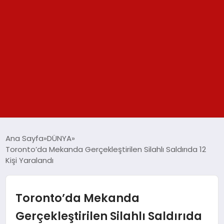
GÜNDEM
Ana Sayfa
DÜNYA
Toronto’da Mekanda Gerçekleştirilen Silahlı Saldırıda 12
SPOR
Kişi Yaralandı
YAŞAM
Toronto’da Mekanda
TEKNOLOJİ
Gerçekleştirilen Silahlı Saldırıda