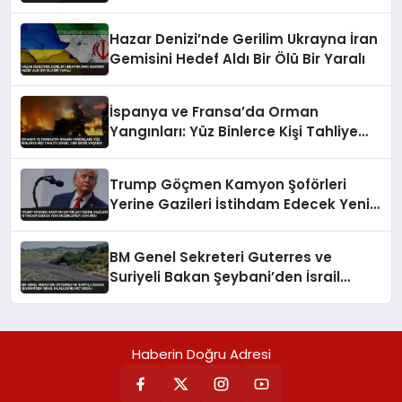
Taşıtlara Çarptı
Hazar Denizi’nde Gerilim Ukrayna İran
Gemisini Hedef Aldı Bir Ölü Bir Yaralı
İspanya ve Fransa’da Orman
Yangınları: Yüz Binlerce Kişi Tahliye
Edildi, Can Kaybı Yaşandı
Trump Göçmen Kamyon Şoförleri
Yerine Gazileri İstihdam Edecek Yeni
Düzenlemeyi Duyurdu
BM Genel Sekreteri Guterres ve
Suriyeli Bakan Şeybani’den İsrail
ihlallerine net mesaj
Haberin Doğru Adresi