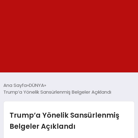
GÜNDEM
Ana Sayfa
DÜNYA
Trump’a Yönelik Sansürlenmiş Belgeler Açıklandı
SPOR
YAŞAM
Trump’a Yönelik Sansürlenmiş
Belgeler Açıklandı
TEKNOLOJİ