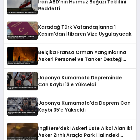
İran ABD’nin Hürmüz Boğazı Teklifini
Reddetti
Karadağ Türk Vatandaşlarına 1
Kasım’dan İtibaren Vize Uygulayacak
Belçika Fransa Orman Yangınlarına
Askeri Personel ve Tanker Desteği
Sağlıyor
Japonya Kumamoto Depreminde
Can Kaybı 13’e Yükseldi
Japonya Kumamoto’da Deprem Can
Kaybı 35’e Yükseldi
İngiltere’deki Askeri Üste Alkol Alan İki
Asker Zırhlı Araçla Park Halindeki