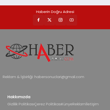
Haberin Doğru Adresi
Reklam & İşbirliği:
habersonuclari@gmail.com
Hakkımızda
Gizlilik Politikası
Çerez Politikası
Künye
Reklam
İletişim