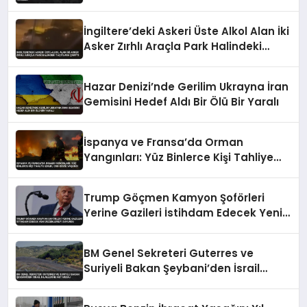
İngiltere’deki Askeri Üste Alkol Alan İki
Asker Zırhlı Araçla Park Halindeki
Taşıtlara Çarptı
Hazar Denizi’nde Gerilim Ukrayna İran
Gemisini Hedef Aldı Bir Ölü Bir Yaralı
İspanya ve Fransa’da Orman
Yangınları: Yüz Binlerce Kişi Tahliye
Edildi, Can Kaybı Yaşandı
Trump Göçmen Kamyon Şoförleri
Yerine Gazileri İstihdam Edecek Yeni
Düzenlemeyi Duyurdu
BM Genel Sekreteri Guterres ve
Suriyeli Bakan Şeybani’den İsrail
ihlallerine net mesaj