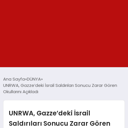
GÜNDEM
Ana Sayfa
DÜNYA
UNRWA, Gazze’deki İsrail Saldırıları Sonucu Zarar Gören
SPOR
Okullarını Açıkladı
YAŞAM
UNRWA, Gazze’deki İsrail
TEKNOLOJİ
Saldırıları Sonucu Zarar Gören