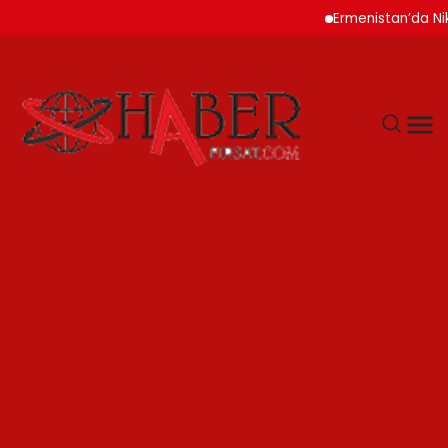
Ermenistan’da Nikol P