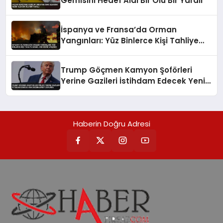
Gemisini Hedef Aldı Bir Ölü Bir Yaralı
İspanya ve Fransa’da Orman
Yangınları: Yüz Binlerce Kişi Tahliye
Edildi, Can Kaybı Yaşandı
Trump Göçmen Kamyon Şoförleri
Yerine Gazileri İstihdam Edecek Yeni
Düzenlemeyi Duyurdu
Haberin Doğru Adresi