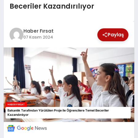
Beceriler Kazandırılıyor
SAĞLIK
EKONOMİ
Haber Fırsat
Paylaş
07 Kasım 2024
MAGAZİN
EĞİTİM
DÜNYA