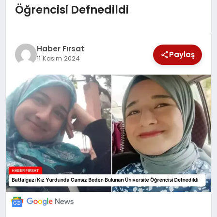
Öğrencisi Defnedildi
SAĞLIK
EKONOMİ
Haber Fırsat
Paylaş
11 Kasım 2024
MAGAZİN
EĞİTİM
DÜNYA