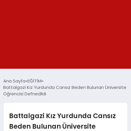
GÜNDEM
Ana Sayfa
EĞİTİM
Battalgazi Kız Yurdunda Cansız Beden Bulunan Üniversite
SPOR
Öğrencisi Defnedildi
YAŞAM
Battalgazi Kız Yurdunda Cansız
TEKNOLOJİ
Beden Bulunan Üniversite