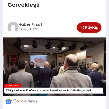
Gerçekleşti
SAĞLIK
EKONOMİ
Haber Fırsat
Paylaş
07 Aralık 2024
MAGAZİN
EĞİTİM
DÜNYA