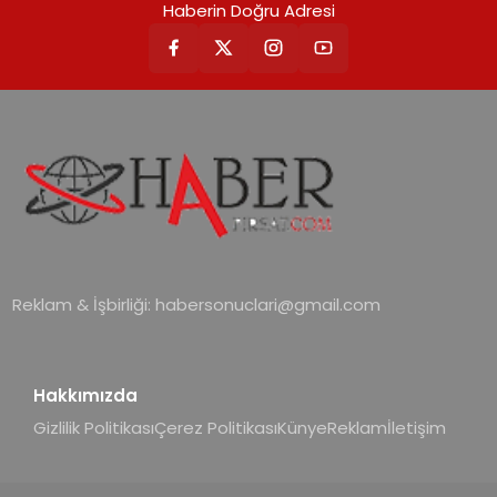
Haberin Doğru Adresi
Reklam & İşbirliği:
habersonuclari@gmail.com
Hakkımızda
Gizlilik Politikası
Çerez Politikası
Künye
Reklam
İletişim