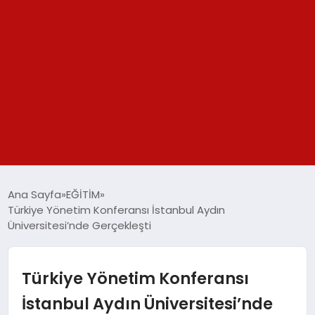
GÜNDEM
Ana Sayfa
EĞİTİM
Türkiye Yönetim Konferansı İstanbul Aydın
SPOR
Üniversitesi’nde Gerçekleşti
YAŞAM
Türkiye Yönetim Konferansı
TEKNOLOJİ
İstanbul Aydın Üniversitesi’nde