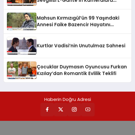
Sevgilisi L-Gante’ın Kameralara
Yansıyan Aşkı
Mahsun Kırmızıgül’ün 99 Yaşındaki
Annesi Faike Bazencir Hayatını
Kaybetti
Kurtlar Vadisi’nin Unutulmaz Sahnesi
Çocuklar Duymasın Oyuncusu Furkan
Kızılay’dan Romantik Evlilik Teklifi
Haberin Doğru Adresi