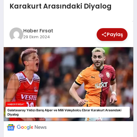
Karakurt Arasındaki Diyalog
SAĞLIK
EKONOMİ
Haber Fırsat
Paylaş
29 Ekim 2024
MAGAZİN
EĞİTİM
DÜNYA