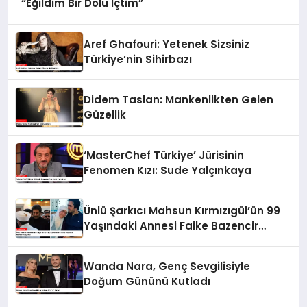
“Eğildim Bir Dolu İçtim”
Aref Ghafouri: Yetenek Sizsiniz
Türkiye’nin Sihirbazı
Didem Taslan: Mankenlikten Gelen
Güzellik
‘MasterChef Türkiye’ Jürisinin
Fenomen Kızı: Sude Yalçınkaya
Ünlü Şarkıcı Mahsun Kırmızıgül’ün 99
Yaşındaki Annesi Faike Bazencir
Hayatını Kaybetti
Wanda Nara, Genç Sevgilisiyle
Doğum Gününü Kutladı