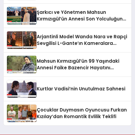
Şarkıcı ve Yönetmen Mahsun
Kırmızıgül’ün Annesi Son Yolculuğuna
Uğurlandı
Arjantinli Model Wanda Nara ve Rapçi
Sevgilisi L-Gante’ın Kameralara
Yansıyan Aşkı
Mahsun Kırmızıgül’ün 99 Yaşındaki
Annesi Faike Bazencir Hayatını
Kaybetti
Kurtlar Vadisi’nin Unutulmaz Sahnesi
Çocuklar Duymasın Oyuncusu Furkan
Kızılay’dan Romantik Evlilik Teklifi