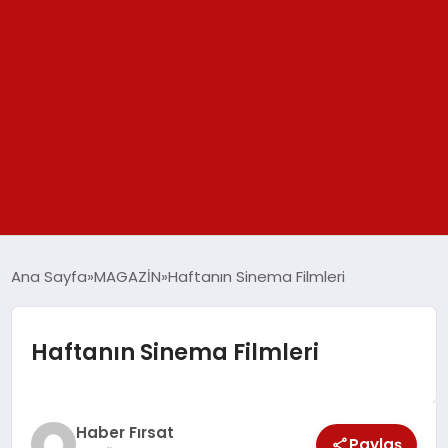
GÜNDEM
Ana Sayfa
MAGAZİN
Haftanın Sinema Filmleri
SPOR
Haftanın Sinema Filmleri
YAŞAM
TEKNOLOJİ
Haber Fırsat
Paylaş