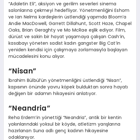
“Adaletin Eli”, aksiyon ve gerilim severleri sinema
salonlarına çekmeyi hedefliyor. Yönetmenliğini Eshom
ve Ian Nelms kardeşlerin üstlendiği yapımda Bloom’a
Andie MacDowell, Garrett Dillahunt, Scott Haze, Chapel
Oaks, Brian Geraghty ve Mo McRae eşlik ediyor. Film,
dürüst ve sakin bir hayat yaşamaya çalışan Cash’in,
kasabayı yöneten sadist kadın gangster Big Cat’in
yeniden kendisi için çalışmaya zorlamasıyla başlayan
mücadelesini konu alıyor.
“Nisan”
İbrahim Bülbül’ün yönetmenliğini üstlendiği “Nisan”,
kapısının önünde yavru köpek bulduktan sonra hayatı
değişen bir adamın hikayesini anlatıyor.
“Neandria”
Reha Erdem’in yönettiği “Neandria”, antik bir kentin
yakınlarındaki yoksul bir köyde, atletizm yarışlarına
hazırlanan Suna adlı genç kadının hikayesine
odaklanıyor.