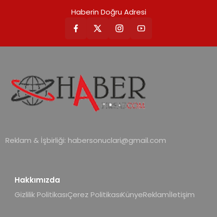
Haberin Doğru Adresi
Reklam & İşbirliği:
habersonuclari@gmail.com
Hakkımızda
Gizlilik Politikası
Çerez Politikası
Künye
Reklam
İletişim