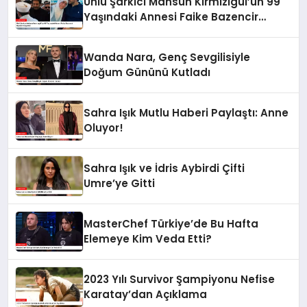
Ünlü Şarkıcı Mahsun Kırmızıgül’ün 99
Yaşındaki Annesi Faike Bazencir
Hayatını Kaybetti
Wanda Nara, Genç Sevgilisiyle
Doğum Gününü Kutladı
Sahra Işık Mutlu Haberi Paylaştı: Anne
Oluyor!
Sahra Işık ve İdris Aybirdi Çifti
Umre’ye Gitti
MasterChef Türkiye’de Bu Hafta
Elemeye Kim Veda Etti?
2023 Yılı Survivor Şampiyonu Nefise
Karatay’dan Açıklama