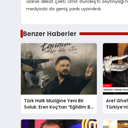
olarak dikkat çekti. Ümit Gündeş’in zeytinyağı h
medyada da geniş yankı uyandırdı.
Benzer Haberler
Türk Halk Müziğine Yeni Bir
Aref Ghaf
Soluk: Eren Koç’tan “Eğildim Bir
Türkiye’ni
Dolu İçtim”