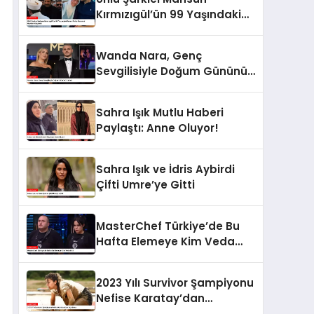
Kırmızıgül’ün 99 Yaşındaki
Annesi Faike Bazencir
Hayatını Kaybetti
Wanda Nara, Genç
Sevgilisiyle Doğum Gününü
Kutladı
Sahra Işık Mutlu Haberi
Paylaştı: Anne Oluyor!
Sahra Işık ve İdris Aybirdi
Çifti Umre’ye Gitti
MasterChef Türkiye’de Bu
Hafta Elemeye Kim Veda
Etti?
2023 Yılı Survivor Şampiyonu
Nefise Karatay’dan
Açıklama