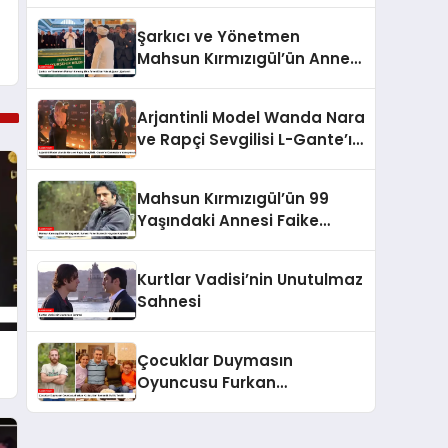
Şarkıcı ve Yönetmen
Mahsun Kırmızıgül’ün Annesi
Son Yolculuğuna Uğurlandı
Arjantinli Model Wanda Nara
ve Rapçi Sevgilisi L-Gante’ın
Kameralara Yansıyan Aşkı
Mahsun Kırmızıgül’ün 99
Yaşındaki Annesi Faike
Bazencir Hayatını Kaybetti
Kurtlar Vadisi’nin Unutulmaz
Sahnesi
Çocuklar Duymasın
Oyuncusu Furkan
Kızılay’dan Romantik Evlilik
Teklifi