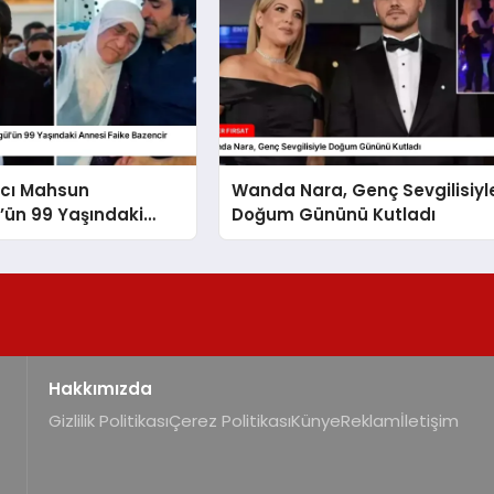
ıcı Mahsun
Wanda Nara, Genç Sevgilisiyl
l’ün 99 Yaşındaki
Doğum Gününü Kutladı
ike Bazencir
Kaybetti
Hakkımızda
Gizlilik Politikası
Çerez Politikası
Künye
Reklam
İletişim