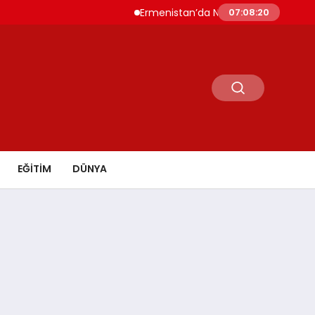
Ermenistan’da Nikol Paşinyan Yeniden Baş
07:08:21
EĞİTİM
DÜNYA