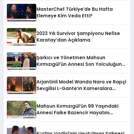
MasterChef Türkiye’de Bu Hafta
Elemeye Kim Veda Etti?
2023 Yılı Survivor Şampiyonu Nefise
Karatay’dan Açıklama
Şarkıcı ve Yönetmen Mahsun
Kırmızıgül’ün Annesi Son Yolculuğuna
Uğurlandı
Arjantinli Model Wanda Nara ve Rapçi
Sevgilisi L-Gante’ın Kameralara
Yansıyan Aşkı
Mahsun Kırmızıgül’ün 99 Yaşındaki
Annesi Faike Bazencir Hayatını
Kaybetti
Kurtlar Vadisi’nin Unutulmaz Sahnesi