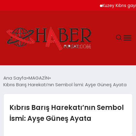
Kuzey Kıbrıs gayrimenk
GÜNDEM
Ana Sayfa
MAGAZİN
Kıbrıs Barış Harekatı’nın Sembol İsmi: Ayşe Güneş Ayata
SPOR
YAŞAM
Kıbrıs Barış Harekatı’nın Sembol
İsmi: Ayşe Güneş Ayata
TEKNOLOJİ
SAĞLIK