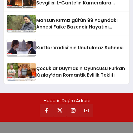
Sevgilisi L-Gante’ın Kameralara
Yansıyan Aşkı
Mahsun Kırmızıgül’ün 99 Yaşındaki
Annesi Faike Bazencir Hayatını
Kaybetti
Kurtlar Vadisi’nin Unutulmaz Sahnesi
Çocuklar Duymasın Oyuncusu Furkan
Kızılay’dan Romantik Evlilik Teklifi
Haberin Doğru Adresi