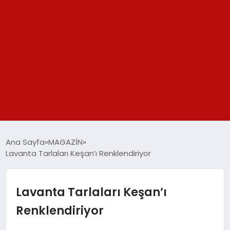
GÜNDEM
Ana Sayfa
MAGAZİN
Lavanta Tarlaları Keşan’ı Renklendiriyor
SPOR
YAŞAM
Lavanta Tarlaları Keşan’ı
Renklendiriyor
TEKNOLOJİ