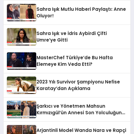
Sahra Işık Mutlu Haberi Paylaştı: Anne
Oluyor!
Sahra Işık ve İdris Aybirdi Çifti
Umre’ye Gitti
MasterChef Türkiye’de Bu Hafta
Elemeye Kim Veda Etti?
2023 Yılı Survivor Şampiyonu Nefise
Karatay’dan Açıklama
Şarkıcı ve Yönetmen Mahsun
Kırmızıgül’ün Annesi Son Yolculuğuna
Uğurlandı
Arjantinli Model Wanda Nara ve Rapçi