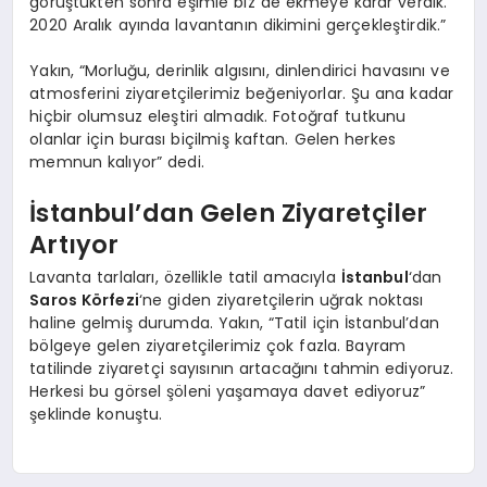
görüştükten sonra eşimle biz de ekmeye karar verdik.
2020 Aralık ayında lavantanın dikimini gerçekleştirdik.”
Yakın, “Morluğu, derinlik algısını, dinlendirici havasını ve
atmosferini ziyaretçilerimiz beğeniyorlar. Şu ana kadar
hiçbir olumsuz eleştiri almadık. Fotoğraf tutkunu
olanlar için burası biçilmiş kaftan. Gelen herkes
memnun kalıyor” dedi.
İstanbul’dan Gelen Ziyaretçiler
Artıyor
Lavanta tarlaları, özellikle tatil amacıyla
İstanbul
‘dan
Saros Körfezi
‘ne giden ziyaretçilerin uğrak noktası
haline gelmiş durumda. Yakın, “Tatil için İstanbul’dan
bölgeye gelen ziyaretçilerimiz çok fazla. Bayram
tatilinde ziyaretçi sayısının artacağını tahmin ediyoruz.
Herkesi bu görsel şöleni yaşamaya davet ediyoruz”
şeklinde konuştu.