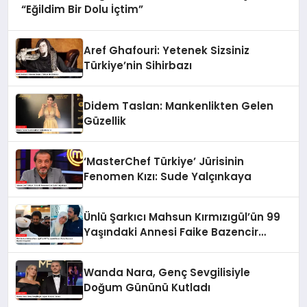
“Eğildim Bir Dolu İçtim”
Aref Ghafouri: Yetenek Sizsiniz
Türkiye’nin Sihirbazı
Didem Taslan: Mankenlikten Gelen
Güzellik
‘MasterChef Türkiye’ Jürisinin
Fenomen Kızı: Sude Yalçınkaya
Ünlü Şarkıcı Mahsun Kırmızıgül’ün 99
Yaşındaki Annesi Faike Bazencir
Hayatını Kaybetti
Wanda Nara, Genç Sevgilisiyle
Doğum Gününü Kutladı