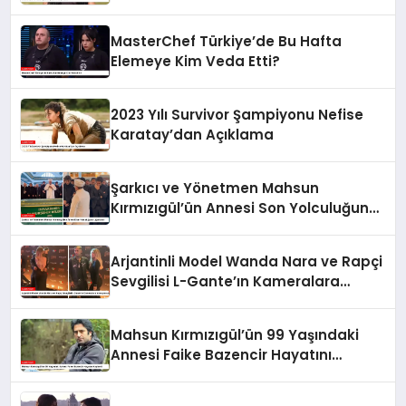
MasterChef Türkiye’de Bu Hafta
Elemeye Kim Veda Etti?
2023 Yılı Survivor Şampiyonu Nefise
Karatay’dan Açıklama
Şarkıcı ve Yönetmen Mahsun
Kırmızıgül’ün Annesi Son Yolculuğuna
Uğurlandı
Arjantinli Model Wanda Nara ve Rapçi
Sevgilisi L-Gante’ın Kameralara
Yansıyan Aşkı
Mahsun Kırmızıgül’ün 99 Yaşındaki
Annesi Faike Bazencir Hayatını
Kaybetti