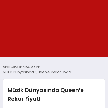
GÜNDEM
Ana Sayfa
MAGAZİN
Müzik Dünyasında Queen’e Rekor Fiyat!
SPOR
YAŞAM
Müzik Dünyasında Queen’e
Rekor Fiyat!
TEKNOLOJİ