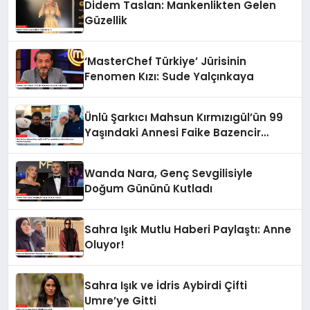
Didem Taslan: Mankenlikten Gelen
Güzellik
‘MasterChef Türkiye’ Jürisinin
Fenomen Kızı: Sude Yalçınkaya
Ünlü Şarkıcı Mahsun Kırmızıgül’ün 99
Yaşındaki Annesi Faike Bazencir
Hayatını Kaybetti
Wanda Nara, Genç Sevgilisiyle
Doğum Gününü Kutladı
Sahra Işık Mutlu Haberi Paylaştı: Anne
Oluyor!
Sahra Işık ve İdris Aybirdi Çifti
Umre’ye Gitti