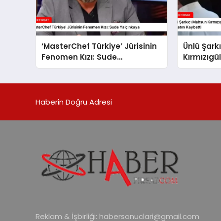
‘MasterChef Türkiye’ Jürisinin
Ünlü Şark
Fenomen Kızı: Sude
Kırmızıgü
Yalçınkaya
Annesi Fa
Hayatını 
Haberin Doğru Adresi
Reklam & İşbirliği:
habersonuclari@gmail.com