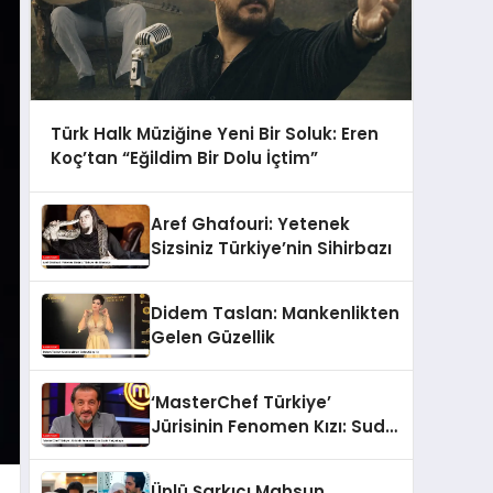
Türk Halk Müziğine Yeni Bir Soluk: Eren
Koç’tan “Eğildim Bir Dolu İçtim”
Aref Ghafouri: Yetenek
Sizsiniz Türkiye’nin Sihirbazı
Didem Taslan: Mankenlikten
Gelen Güzellik
‘MasterChef Türkiye’
Jürisinin Fenomen Kızı: Sude
Yalçınkaya
Ünlü Şarkıcı Mahsun