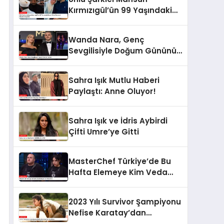
Kırmızıgül’ün 99 Yaşındaki
Annesi Faike Bazencir
Hayatını Kaybetti
Wanda Nara, Genç
Sevgilisiyle Doğum Gününü
Kutladı
Sahra Işık Mutlu Haberi
Paylaştı: Anne Oluyor!
Sahra Işık ve İdris Aybirdi
Çifti Umre’ye Gitti
MasterChef Türkiye’de Bu
Hafta Elemeye Kim Veda
Etti?
2023 Yılı Survivor Şampiyonu
Nefise Karatay’dan
Açıklama