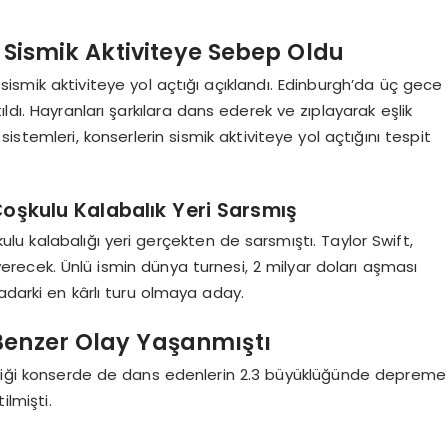
i Sismik Aktiviteye Sebep Oldu
in sismik aktiviteye yol açtığı açıklandı. Edinburgh’da üç gece
ldı. Hayranları şarkılara dans ederek ve zıplayarak eşlik
stemleri, konserlerin sismik aktiviteye yol açtığını tespit
şkulu Kalabalık Yeri Sarsmış
u kalabalığı yeri gerçekten de sarsmıştı. Taylor Swift,
recek. Ünlü ismin dünya turnesi, 2 milyar doları aşması
adarki en kârlı turu olmaya aday.
 Benzer Olay Yaşanmıştı
erdiği konserde de dans edenlerin 2.3 büyüklüğünde depreme
ilmişti.