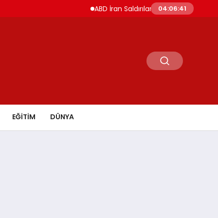
ABD İran Saldırılarını Askıya Aldı Hürmüz ve İ
04:06:42
EĞİTİM
DÜNYA