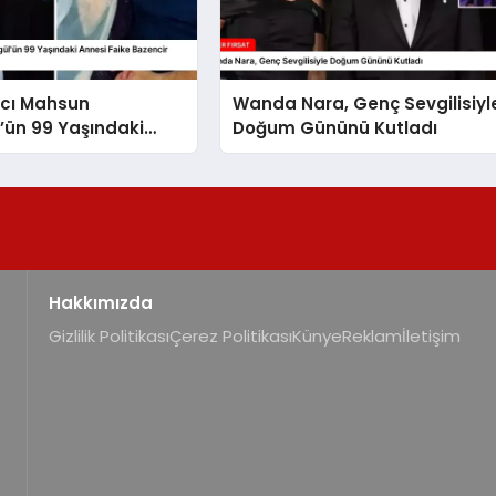
ıcı Mahsun
Wanda Nara, Genç Sevgilisiyl
l’ün 99 Yaşındaki
Doğum Gününü Kutladı
ike Bazencir
Kaybetti
Hakkımızda
Gizlilik Politikası
Çerez Politikası
Künye
Reklam
İletişim