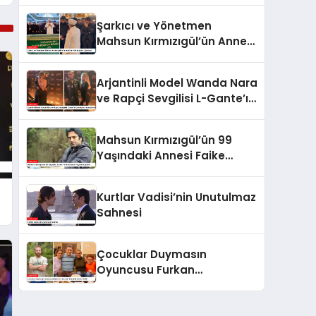
Şarkıcı ve Yönetmen
Mahsun Kırmızıgül’ün Annesi
Son Yolculuğuna Uğurlandı
Arjantinli Model Wanda Nara
ve Rapçi Sevgilisi L-Gante’ın
Kameralara Yansıyan Aşkı
Mahsun Kırmızıgül’ün 99
Yaşındaki Annesi Faike
Bazencir Hayatını Kaybetti
Kurtlar Vadisi’nin Unutulmaz
Sahnesi
Çocuklar Duymasın
Oyuncusu Furkan
Kızılay’dan Romantik Evlilik
Teklifi