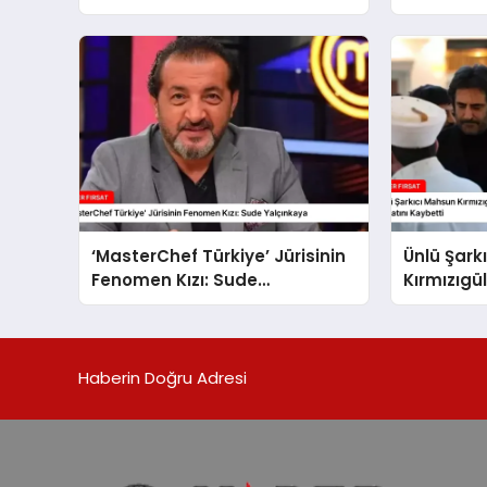
Dolu İçtim”
‘MasterChef Türkiye’ Jürisinin
Ünlü Şark
Fenomen Kızı: Sude
Kırmızıgü
Yalçınkaya
Annesi Fa
Hayatını 
Haberin Doğru Adresi