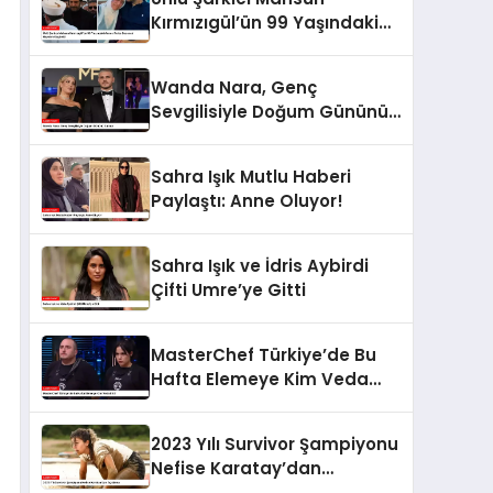
Kırmızıgül’ün 99 Yaşındaki
Annesi Faike Bazencir
Hayatını Kaybetti
Wanda Nara, Genç
Sevgilisiyle Doğum Gününü
Kutladı
Sahra Işık Mutlu Haberi
Paylaştı: Anne Oluyor!
Sahra Işık ve İdris Aybirdi
Çifti Umre’ye Gitti
MasterChef Türkiye’de Bu
Hafta Elemeye Kim Veda
Etti?
2023 Yılı Survivor Şampiyonu
Nefise Karatay’dan
Açıklama