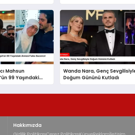
ıcı Mahsun
Wanda Nara, Genç Sevgilisiyl
l’ün 99 Yaşındaki
Doğum Gününü Kutladı
ike Bazencir
Kaybetti
Hakkımızda
Gizlilik Politikası
Çerez Politikası
Künye
Reklam
İletişim