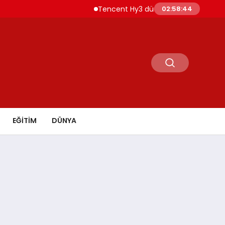
Tencent Hy3 dünya genelinde kullanıma su
02:58:45
EĞİTİM
DÜNYA