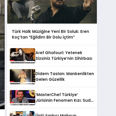
Türk Halk Müziğine Yeni Bir Soluk: Eren
Koç’tan “Eğildim Bir Dolu İçtim”
Aref Ghafouri: Yetenek
Sizsiniz Türkiye’nin Sihirbazı
Didem Taslan: Mankenlikten
Gelen Güzellik
‘MasterChef Türkiye’
Jürisinin Fenomen Kızı: Sude
Yalçınkaya
Ünlü Şarkıcı Mahsun