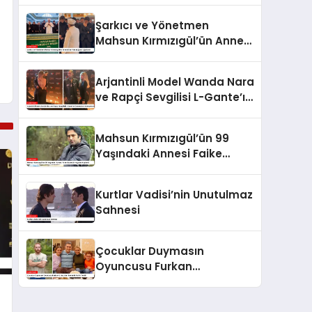
Şarkıcı ve Yönetmen
Mahsun Kırmızıgül’ün Annesi
Son Yolculuğuna Uğurlandı
Arjantinli Model Wanda Nara
ve Rapçi Sevgilisi L-Gante’ın
Kameralara Yansıyan Aşkı
Mahsun Kırmızıgül’ün 99
Yaşındaki Annesi Faike
Bazencir Hayatını Kaybetti
Kurtlar Vadisi’nin Unutulmaz
Sahnesi
Çocuklar Duymasın
Oyuncusu Furkan
Kızılay’dan Romantik Evlilik
Teklifi