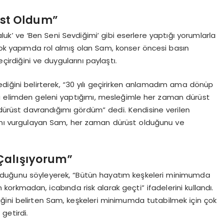
üst Oldum”
aluk’ ve ‘Ben Seni Sevdiğimi’ gibi eserlere yaptığı yorumlarla
rçok yapımda rol almış olan Sam, konser öncesi basın
eçirdiğini ve duygularını paylaştı.
tediğini belirterek, “30 yılı geçirirken anlamadım ama dönüp
la elimden geleni yaptığımı, mesleğimle her zaman dürüst
de dürüst davrandığımı gördüm” dedi. Kendisine verilen
ğını vurgulayan Sam, her zaman dürüst olduğunu ve
Çalışıyorum”
olduğunu söyleyerek, “Bütün hayatım keşkeleri minimumda
rkmadan, icabında risk alarak geçti” ifadelerini kullandı.
diğini belirten Sam, keşkeleri minimumda tutabilmek için çok
getirdi.