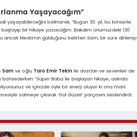
Sıfırlanma Yaşayacağım”
hali yaşayabileceğini belirterek, “Bugün 30. yıl, bu konserle
n başlayıp bir hikaye yazacağım. Bakalım önümüzdeki 130
ğunu ancak Mevla’nın güldüğünü belirten Sam, bir süre dinlenip
n Sam
ve oğlu
Taro Emir Tekin
ile dostları ve sevenleri de
n bahsederken “Süper Baba ile başlayan hikaye, aslında
liyorsunuz ve içinizde öyle bir enerji oluyor ki ona mani
esiyle sahneye çıkarak ‘Gül Güzeli’ parçasını seslendirdi.