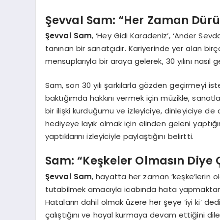
Şevval Sam: “Her Zaman Dür
Şevval Sam
, ‘Hey Gidi Karadeniz’, ‘Ander Sevd
tanınan bir sanatçıdır. Kariyerinde yer alan bi
mensuplarıyla bir araya gelerek, 30 yılını nasıl g
Sam, son 30 yılı şarkılarla gözden geçirmeyi is
baktığımda hakkını vermek için müzikle, sanat
bir ilişki kurduğumu ve izleyiciye, dinleyiciye 
hediyeye layık olmak için elinden geleni yaptı
yaptıklarını izleyiciyle paylaştığını belirtti.
Sam: “Keşkeler Olmasın Diye 
Şevval Sam
, hayatta her zaman ‘keşke’lerin 
tutabilmek amacıyla icabında hata yapmaktan ko
Hataların dahil olmak üzere her şeye ‘iyi ki’ de
çalıştığını ve hayal kurmaya devam ettiğini dile 