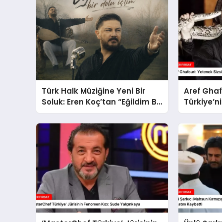
Türk Halk Müziğine Yeni Bir
Aref Ghaf
Soluk: Eren Koç’tan “Eğildim Bir
Türkiye’ni
Dolu İçtim”