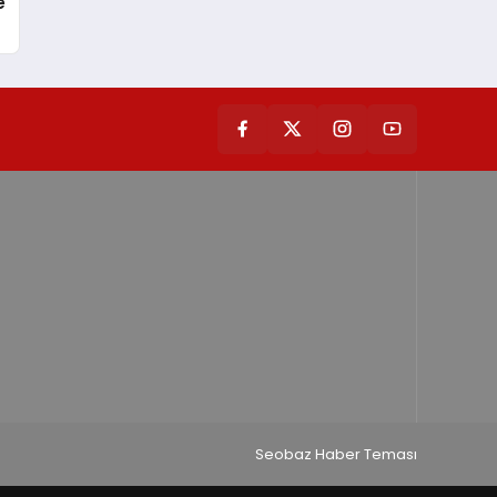
e
Seobaz Haber Teması