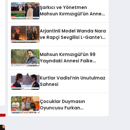
Şarkıcı ve Yönetmen
Mahsun Kırmızıgül’ün Annesi
Son Yolculuğuna Uğurlandı
Arjantinli Model Wanda Nara
ve Rapçi Sevgilisi L-Gante’ın
Kameralara Yansıyan Aşkı
Mahsun Kırmızıgül’ün 99
Yaşındaki Annesi Faike
Bazencir Hayatını Kaybetti
Kurtlar Vadisi’nin Unutulmaz
Sahnesi
Çocuklar Duymasın
Oyuncusu Furkan
Kızılay’dan Romantik Evlilik
Teklifi