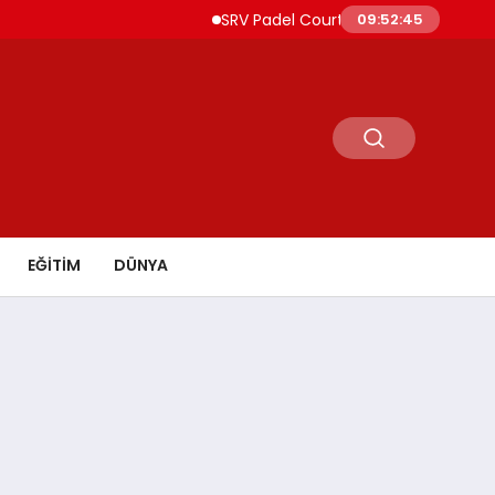
SRV Padel Court, Türkiye’den Dünyaya Uzan
09:52:46
EĞİTİM
DÜNYA