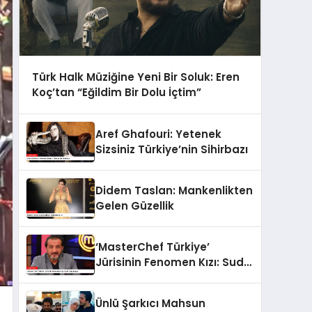
Türk Halk Müziğine Yeni Bir Soluk: Eren
Koç’tan “Eğildim Bir Dolu İçtim”
Aref Ghafouri: Yetenek
Sizsiniz Türkiye’nin Sihirbazı
Didem Taslan: Mankenlikten
Gelen Güzellik
‘MasterChef Türkiye’
Jürisinin Fenomen Kızı: Sude
Yalçınkaya
Ünlü Şarkıcı Mahsun