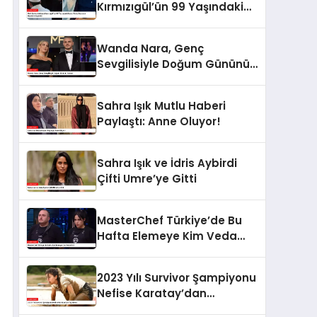
Kırmızıgül’ün 99 Yaşındaki
Annesi Faike Bazencir
Hayatını Kaybetti
Wanda Nara, Genç
Sevgilisiyle Doğum Gününü
Kutladı
Sahra Işık Mutlu Haberi
Paylaştı: Anne Oluyor!
Sahra Işık ve İdris Aybirdi
Çifti Umre’ye Gitti
MasterChef Türkiye’de Bu
Hafta Elemeye Kim Veda
Etti?
2023 Yılı Survivor Şampiyonu
Nefise Karatay’dan
Açıklama