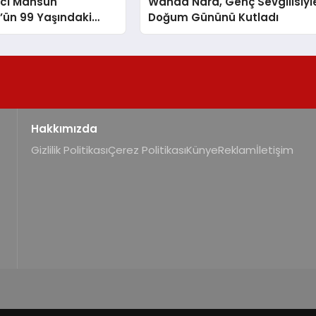
ıcı Mahsun
Wanda Nara, Genç Sevgilisiyl
l’ün 99 Yaşındaki
Doğum Gününü Kutladı
ike Bazencir
Kaybetti
Hakkımızda
Gizlilik Politikası
Çerez Politikası
Künye
Reklam
İletişim