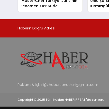
‘MasterChef Türkiye’ Jürisinin
Ünlü Şark
Fenomen Kızı: Sude
Kırmızıgü
Yalçınkaya
Annesi Fa
Hayatını 
Haberin Doğru Adresi
Reklam & İşbirliği:
habersonuclari@gmail.com
Copyright © 2025 Tüm hakları HABER FIRSAT 'da saklıdır.