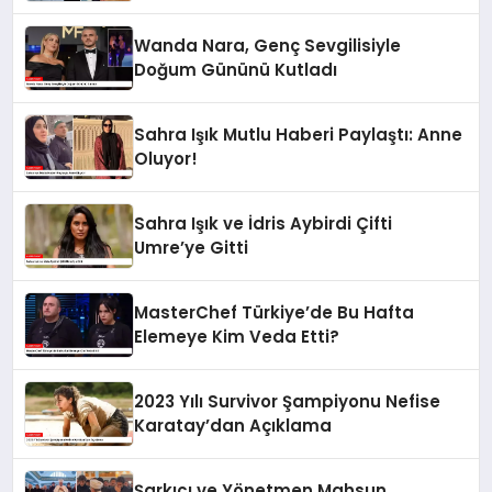
Hayatını Kaybetti
Wanda Nara, Genç Sevgilisiyle
Doğum Gününü Kutladı
Sahra Işık Mutlu Haberi Paylaştı: Anne
Oluyor!
Sahra Işık ve İdris Aybirdi Çifti
Umre’ye Gitti
MasterChef Türkiye’de Bu Hafta
Elemeye Kim Veda Etti?
2023 Yılı Survivor Şampiyonu Nefise
Karatay’dan Açıklama
Şarkıcı ve Yönetmen Mahsun