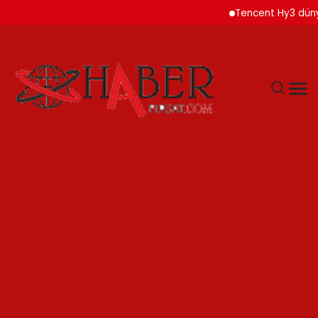
Tencent Hy3 dünya ge