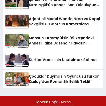
Kırmızıgül’ün Annesi Son Yolculuğuna
Uğurlandı
Arjantinli Model Wanda Nara ve Rapçi
Sevgilisi L-Gante’ın Kameralara
Yansıyan Aşkı
Mahsun Kırmızıgül’ün 99 Yaşındaki
Annesi Faike Bazencir Hayatını
Kaybetti
Kurtlar Vadisi’nin Unutulmaz Sahnesi
Çocuklar Duymasın Oyuncusu Furkan
Kızılay’dan Romantik Evlilik Teklifi
Haberin Doğru Adresi