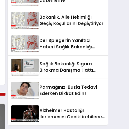
Düzenleme
Bakanlık, Aile Hekimliği
Geçiş Koşullarını Değiştiriyor
Der Spiegel’in Yanıltıcı
Haberi Sağlık Bakanlığı
Tarafından Gerçeklerle
Çürütüldü
Sağlık Bakanlığı Sigara
Bırakma Danışma Hattı
Bireylere Destek Olmaya
Devam Ediyor
Parmağınızı Buzla Tedavi
Ederken Dikkat Edin!
Alzheimer Hastalığı
İlerlemesini Geciktirebilecek
Yeni Tedavi Yöntemi