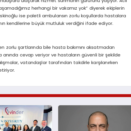
atandaşlara ulaşarak hizmet sunmanın gururunu yaşıyor. Acil
aşamadığımız herhangi bir vakamız yok” diyerek ekiplerin
kinoğlu ise paletli ambulansın zorlu koşullarda hastalara
n kendilerine büyük mutluluk verdiğini ifade ediyor.
ışın en zorlu şartlarında bile hasta bakımını aksatmadan
a anında cevap veriyor ve hastaların güvenli bir şekilde
alışmalar, vatandaşlar tarafından takdirle karşılanırken
tiriyor.