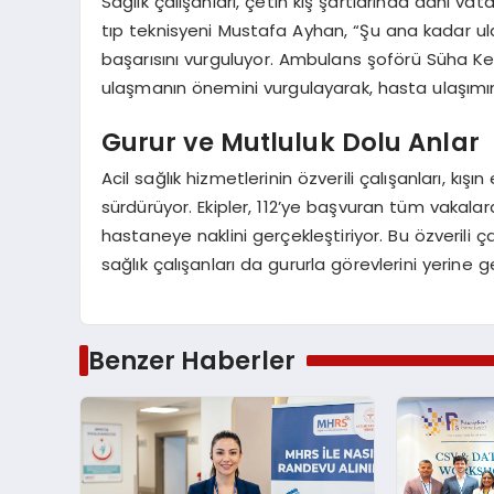
Sağlık çalışanları, çetin kış şartlarında dahi v
tıp teknisyeni Mustafa Ayhan, “Şu ana kadar ul
başarısını vurguluyor. Ambulans şoförü Süha Kes
ulaşmanın önemini vurgulayarak, hasta ulaşımını
Gurur ve Mutluluk Dolu Anlar
Acil sağlık hizmetlerinin özverili çalışanları, k
sürdürüyor. Ekipler, 112’ye başvuran tüm vakalar
hastaneye naklini gerçekleştiriyor. Bu özverili ç
sağlık çalışanları da gururla görevlerini yerine ge
Benzer Haberler