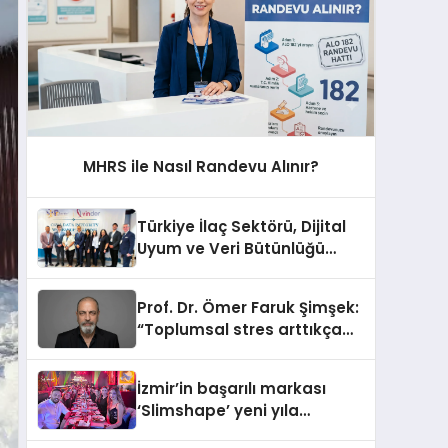
MHRS ile Nasıl Randevu Alınır?
Türkiye İlaç Sektörü, Dijital
Uyum ve Veri Bütünlüğü
Gündemiyle İstanbul’da
Buluştu
Prof. Dr. Ömer Faruk Şimşek:
“Toplumsal stres arttıkça
sabır eşiğimiz düşüyor”
İzmir’in başarılı markası
‘Slimshape’ yeni yıla
müjdelerle girdi!