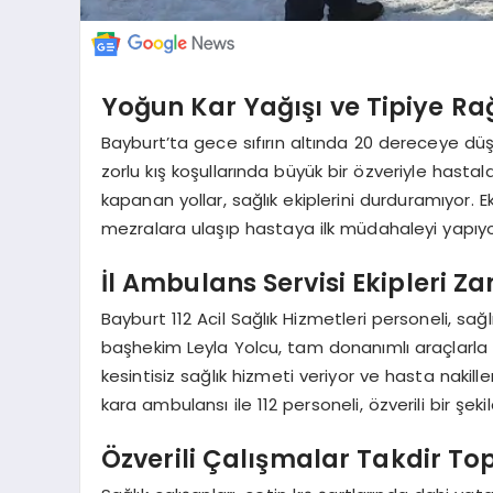
Yoğun Kar Yağışı ve Tipiye R
Bayburt’ta gece sıfırın altında 20 dereceye dü
zorlu kış koşullarında büyük bir özveriyle hasta
kapanan yollar, sağlık ekiplerini durduramıyor. Ek
mezralara ulaşıp hastaya ilk müdahaleyi yapıyo
İl Ambulans Servisi Ekipleri Z
Bayburt 112 Acil Sağlık Hizmetleri personeli, s
başhekim Leyla Yolcu, tam donanımlı araçlarla dona
kesintisiz sağlık hizmeti veriyor ve hasta nakill
kara ambulansı ile 112 personeli, özverili bir şek
Özverili Çalışmalar Takdir To