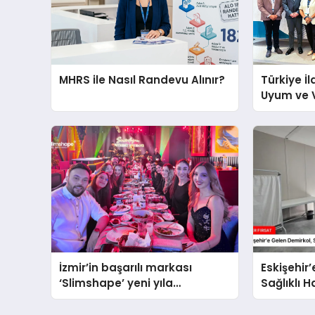
MHRS ile Nasıl Randevu Alınır?
Türkiye İl
Uyum ve 
Gündemiy
Buluştu
İzmir’in başarılı markası
Eskişehir
‘Slimshape’ yeni yıla
Sağlıklı 
müjdelerle girdi!
Ziyaret Et