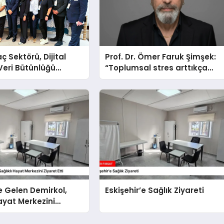
aç Sektörü, Dijital
Prof. Dr. Ömer Faruk Şimşek:
Veri Bütünlüğü
“Toplumsal stres arttıkça
le İstanbul’da
sabır eşiğimiz düşüyor”
’e Gelen Demirkol,
Eskişehir’e Sağlık Ziyareti
Hayat Merkezini
ti