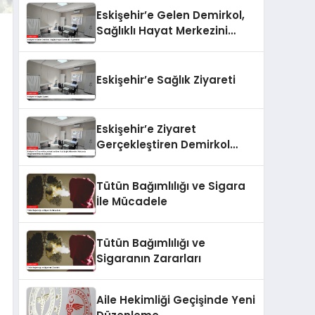
Eskişehir’e Gelen Demirkol,
Sağlıklı Hayat Merkezini
Ziyaret Etti
Eskişehir’e Sağlık Ziyareti
Eskişehir’e Ziyaret
Gerçekleştiren Demirkol
Sağlık Hizmetleri Hakkında
Değerlendirmelerde Bulundu
Tütün Bağımlılığı ve Sigara
İle Mücadele
Tütün Bağımlılığı ve
Sigaranın Zararları
Aile Hekimliği Geçişinde Yeni