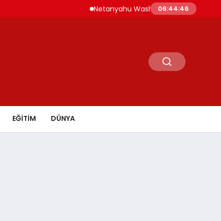
Netanyahu Washington’da ABD Savunma Bak
06:44:47
EĞİTİM
DÜNYA