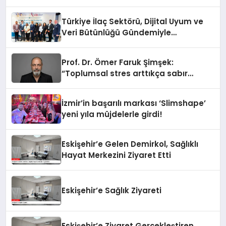
Türkiye İlaç Sektörü, Dijital Uyum ve
Veri Bütünlüğü Gündemiyle
İstanbul’da Buluştu
Prof. Dr. Ömer Faruk Şimşek:
“Toplumsal stres arttıkça sabır
eşiğimiz düşüyor”
İzmir’in başarılı markası ‘Slimshape’
yeni yıla müjdelerle girdi!
Eskişehir’e Gelen Demirkol, Sağlıklı
Hayat Merkezini Ziyaret Etti
Eskişehir’e Sağlık Ziyareti
Eskişehir’e Ziyaret Gerçekleştiren