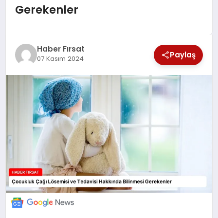
Gerekenler
SAĞLIK
EKONOMİ
Haber Fırsat
Paylaş
07 Kasım 2024
MAGAZİN
EĞİTİM
DÜNYA