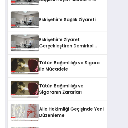
Ziyaret Etti
Eskişehir’e Sağlık Ziyareti
Eskişehir’e Ziyaret
Gerçekleştiren Demirkol
Sağlık Hizmetleri Hakkında
Değerlendirmelerde Bulundu
Tütün Bağımlılığı ve Sigara
İle Mücadele
Tütün Bağımlılığı ve
Sigaranın Zararları
Aile Hekimliği Geçişinde Yeni
Düzenleme