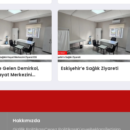
le İstanbul’da
sabır eşiğimiz düşüyor”
’e Gelen Demirkol,
Eskişehir’e Sağlık Ziyareti
Hayat Merkezini
ti
Hakkımızda
Gizlilik Politikası
Çerez Politikası
Künye
Reklam
İletişim