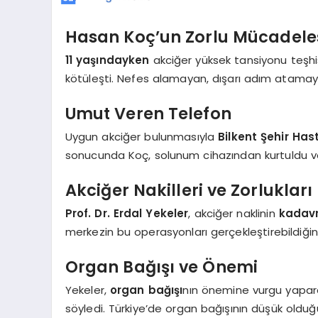
Hasan Koç’un Zorlu Mücadele
11 yaşındayken
akciğer yüksek tansiyonu teşhi
kötüleşti. Nefes alamayan, dışarı adım atamayan
Umut Veren Telefon
Uygun akciğer bulunmasıyla
Bilkent Şehir Has
sonucunda Koç, solunum cihazından kurtuldu ve
Akciğer Nakilleri ve Zorlukları
Prof. Dr. Erdal Yekeler
, akciğer naklinin
kadav
merkezin bu operasyonları gerçekleştirebildiğini
Organ Bağışı ve Önemi
Yekeler,
organ bağışı
nın önemine vurgu yaparak
söyledi. Türkiye’de organ bağışının düşük olduğu