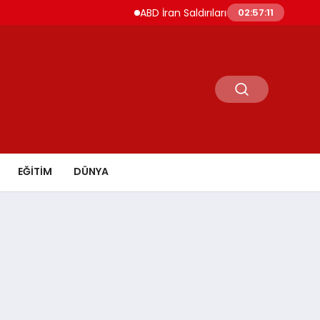
ABD İran Saldırılarını Askıya Aldı Hürmüz ve İ
02:57:12
EĞİTİM
DÜNYA