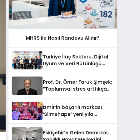
MHRS ile Nasıl Randevu Alınır?
Türkiye İlaç Sektörü, Dijital
Uyum ve Veri Bütünlüğü
Gündemiyle İstanbul’da
Buluştu
Prof. Dr. Ömer Faruk Şimşek:
“Toplumsal stres arttıkça
sabır eşiğimiz düşüyor”
İzmir’in başarılı markası
‘Slimshape’ yeni yıla
müjdelerle girdi!
Eskişehir’e Gelen Demirkol,
Sağlıklı Hayat Merkezini