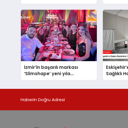
Gündemiy
Buluştu
İzmir’in başarılı markası
Eskişehir
‘Slimshape’ yeni yıla
Sağlıklı 
müjdelerle girdi!
Ziyaret Et
Haberin Doğru Adresi