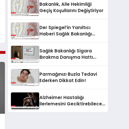
Bakanlık, Aile Hekimliği
Geçiş Koşullarını Değiştiriyor
Der Spiegel’in Yanıltıcı
Haberi Sağlık Bakanlığı
Tarafından Gerçeklerle
Çürütüldü
Sağlık Bakanlığı Sigara
Bırakma Danışma Hattı
Bireylere Destek Olmaya
Devam Ediyor
Parmağınızı Buzla Tedavi
Ederken Dikkat Edin!
Alzheimer Hastalığı
İlerlemesini Geciktirebilecek
Yeni Tedavi Yöntemi
Keşfedildi