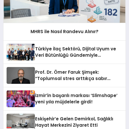
MHRS ile Nasıl Randevu Alınır?
Türkiye İlaç Sektörü, Dijital Uyum ve
Veri Bütünlüğü Gündemiyle
İstanbul’da Buluştu
Prof. Dr. Ömer Faruk Şimşek:
“Toplumsal stres arttıkça sabır
eşiğimiz düşüyor”
İzmir’in başarılı markası ‘Slimshape’
yeni yıla müjdelerle girdi!
Eskişehir’e Gelen Demirkol, Sağlıklı
Hayat Merkezini Ziyaret Etti