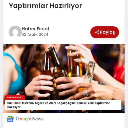
Yaptırımlar Hazırlıyor
SAĞLIK
EKONOMİ
Haber Fırsat
Paylaş
02 Aralık 2024
MAGAZİN
EĞİTİM
DÜNYA