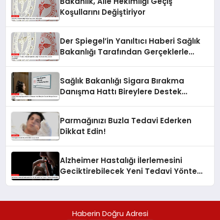
Bakanlık, Aile Hekimliği Geçiş
Koşullarını Değiştiriyor
Der Spiegel’in Yanıltıcı Haberi Sağlık
Bakanlığı Tarafından Gerçeklerle
Çürütüldü
Sağlık Bakanlığı Sigara Bırakma
Danışma Hattı Bireylere Destek
Olmaya Devam Ediyor
Parmağınızı Buzla Tedavi Ederken
Dikkat Edin!
Alzheimer Hastalığı İlerlemesini
Geciktirebilecek Yeni Tedavi Yöntemi
Keşfedildi
Haberin Doğru Adresi