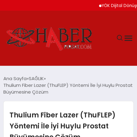
YÖK Dijital Dönüşüm İçi
GÜNDEM
Ana Sayfa
SAĞLIK
Thulium Fiber Lazer (ThuFLEP) Yöntemi İle İyi Huylu Prostat
SPOR
Büyümesine Çözüm
YAŞAM
Thulium Fiber Lazer (ThuFLEP)
TEKNOLOJİ
Yöntemi İle İyi Huylu Prostat
Büyümesine Çözüm
SAĞLIK