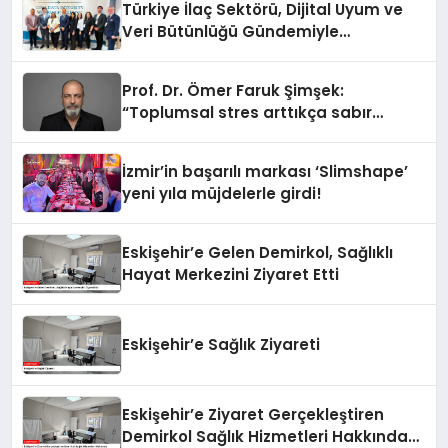
Türkiye İlaç Sektörü, Dijital Uyum ve
Veri Bütünlüğü Gündemiyle
İstanbul’da Buluştu
Prof. Dr. Ömer Faruk Şimşek:
“Toplumsal stres arttıkça sabır
eşiğimiz düşüyor”
İzmir’in başarılı markası ‘Slimshape’
yeni yıla müjdelerle girdi!
Eskişehir’e Gelen Demirkol, Sağlıklı
Hayat Merkezini Ziyaret Etti
Eskişehir’e Sağlık Ziyareti
Eskişehir’e Ziyaret Gerçekleştiren
Demirkol Sağlık Hizmetleri Hakkında