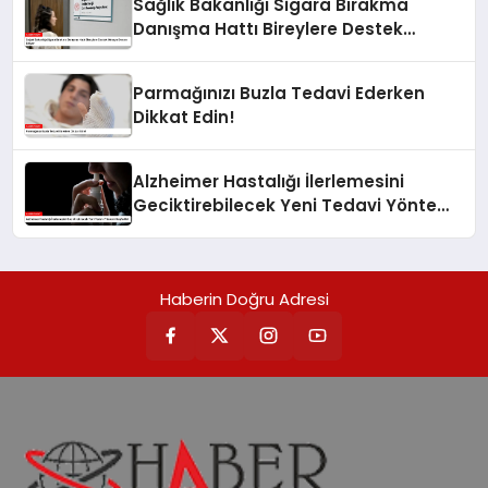
Sağlık Bakanlığı Sigara Bırakma
Danışma Hattı Bireylere Destek
Olmaya Devam Ediyor
Parmağınızı Buzla Tedavi Ederken
Dikkat Edin!
Alzheimer Hastalığı İlerlemesini
Geciktirebilecek Yeni Tedavi Yöntemi
Keşfedildi
Haberin Doğru Adresi