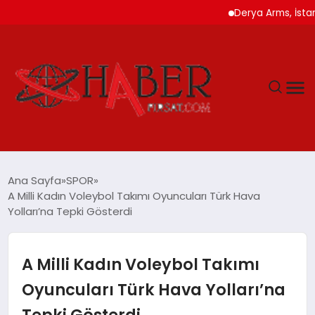
Derya Arms, İstanbul P
GÜNDEM
Ana Sayfa
SPOR
A Milli Kadın Voleybol Takımı Oyuncuları Türk Hava
SPOR
Yolları’na Tepki Gösterdi
YAŞAM
A Milli Kadın Voleybol Takımı
TEKNOLOJİ
Oyuncuları Türk Hava Yolları’na
Tepki Gösterdi
SAĞLIK