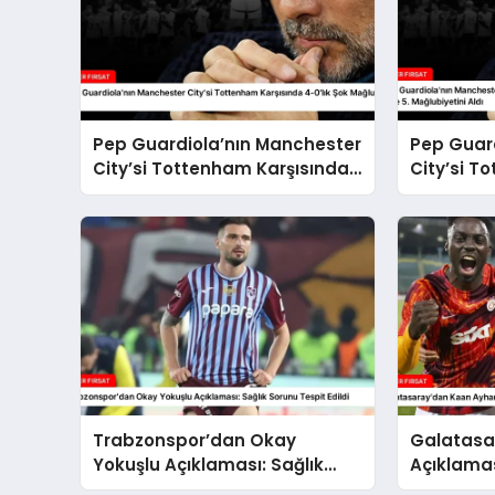
Pep Guardiola’nın Manchester
Pep Guar
City’si Tottenham Karşısında
City’si T
4-0’lık Şok Mağlubiyet Aldı
4-0’lık B
Mağlubiye
Trabzonspor’dan Okay
Galatasa
Yokuşlu Açıklaması: Sağlık
Açıklama
Sorunu Tespit Edildi