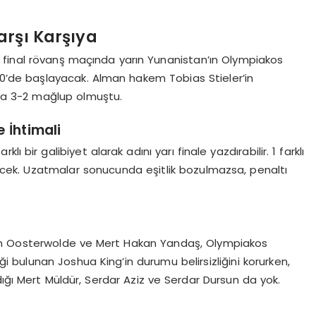
arşı Karşıya
 final rövanş maçında yarın Yunanistan’ın Olympiakos
.00’de başlayacak. Alman hakem Tobias Stieler’in
a 3-2 mağlup olmuştu.
 İhtimali
ı bir galibiyet alarak adını yarı finale yazdırabilir. 1 farklı
ek. Uzatmalar sonucunda eşitlik bozulmazsa, penaltı
n Oosterwolde ve Mert Hakan Yandaş, Olympiakos
bulunan Joshua King’in durumu belirsizliğini korurken,
dığı Mert Müldür, Serdar Aziz ve Serdar Dursun da yok.