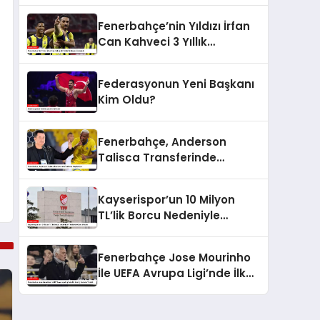
Süreci
Fenerbahçe’nin Yıldızı İrfan
Can Kahveci 3 Yıllık
Sözleşme İmzaladı
Federasyonun Yeni Başkanı
Kim Oldu?
Fenerbahçe, Anderson
Talisca Transferinde
İlerleme Kaydediyor
Kayserispor’un 10 Milyon
TL’lik Borcu Nedeniyle
Tehlikede Olan 3 Puanı
Fenerbahçe Jose Mourinho
İle UEFA Avrupa Ligi’nde İlk
Kez İç Sahada Yenildi