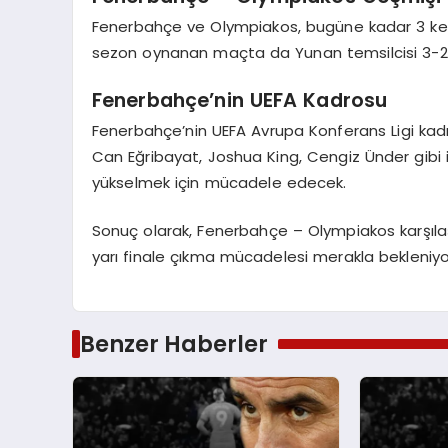
Fenerbahçe ve Olympiakos, bugüne kadar 3 kez ka
sezon oynanan maçta da Yunan temsilcisi 3-2’lik
Fenerbahçe’nin UEFA Kadrosu
Fenerbahçe’nin UEFA Avrupa Konferans Ligi kadr
Can Eğribayat, Joshua King, Cengiz Ünder gibi is
yükselmek için mücadele edecek.
Sonuç olarak, Fenerbahçe – Olympiakos karşıla
yarı finale çıkma mücadelesi merakla bekleniyo
Benzer Haberler