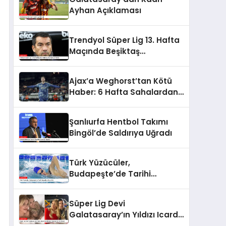
Ayhan Açıklaması
Trendyol Süper Lig 13. Hafta
Maçında Beşiktaş
Göztepe’ye Yenildi
Ajax’a Weghorst’tan Kötü
Haber: 6 Hafta Sahalardan
Uzak Kalacak
Şanlıurfa Hentbol Takımı
Bingöl’de Saldırıya Uğradı
Türk Yüzücüler,
Budapeşte’de Tarihi
Başarılara İmza Attı
Süper Lig Devi
Galatasaray’ın Yıldızı Icardi
ve Wanda Nara’nın Ayrılık