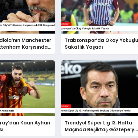
diola’nın Manchester
Trabzonspor’da Okay Yokuşl
ottenham Karşısında
Sakatlık Yaşadı
ozgunla Üst Üste 5.
tini Aldı
ray’dan Kaan Ayhan
Trendyol Süper Lig 13. Hafta
sı
Maçında Beşiktaş Göztepe’ye
Yenildi