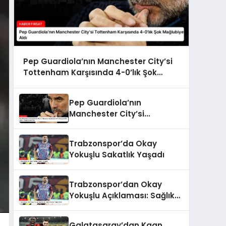
Pep Guardiola’nın Manchester City’si
Tottenham Karşısında 4-0’lık Şok
Mağlubiyet Aldı
Pep Guardiola’nın
Manchester City’si
Tottenham Karşısında 4-
0’lık Bozgunla Üst Üste 5.
Trabzonspor’da Okay
Mağlubiyetini Aldı
Yokuşlu Sakatlık Yaşadı
Trabzonspor’dan Okay
Yokuşlu Açıklaması: Sağlık
Sorunu Tespit Edildi
Galatasaray’dan Kaan