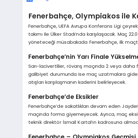
Fenerbahçe, Olympiakos ile K
Fenerbahçe, UEFA Avrupa Konferans Ligi çeyrek
takımı ile Ülker Stadı’nda karşılaşacak. Maç 22
yöneteceği müsabakada Fenerbahçe, ilk maçt
Fenerbahçe’nin Yarı Finale Yükselme
Sarı-lacivertliler, rövanş maçında 2 veya daha farkl
galibiyet durumunda ise maç uzatmalara gidec
atışları karşılaşmanın kaderini belirleyecek.
Fenerbahçe’de Eksikler
Fenerbahçe’de sakatlıkları devam eden Jayde
maçında forma giyemeyecek. Ayrıca, maç eksiği 
teknik direktör İsmail Kartal’ın kadrosuna alma
Fenerbahçe – Olympiakos Geçmişi