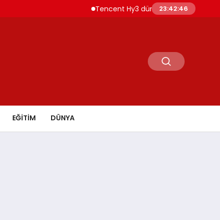
Tencent Hy3 dünya genelinde kullanıma s
23:42:47
EĞİTİM
DÜNYA