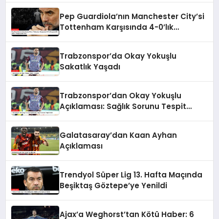
Pep Guardiola’nın Manchester City’si
Tottenham Karşısında 4-0’lık
Bozgunla Üst Üste 5. Mağlubiyetini
Aldı
Trabzonspor’da Okay Yokuşlu
Sakatlık Yaşadı
Trabzonspor’dan Okay Yokuşlu
Açıklaması: Sağlık Sorunu Tespit
Edildi
Galatasaray’dan Kaan Ayhan
Açıklaması
Trendyol Süper Lig 13. Hafta Maçında
Beşiktaş Göztepe’ye Yenildi
Ajax’a Weghorst’tan Kötü Haber: 6