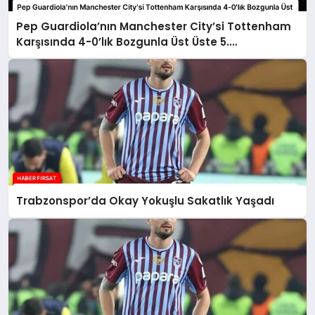
Pep Guardiola’nın Manchester City’si Tottenham
Karşısında 4-0’lık Bozgunla Üst Üste 5.
Mağlubiyetini Aldı
Trabzonspor’da Okay Yokuşlu Sakatlık Yaşadı