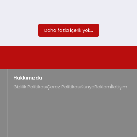
Daha fazla içerik yok...
Hakkımızda
Gizlilik Politikası
Çerez Politikası
Künye
Reklam
İletişim