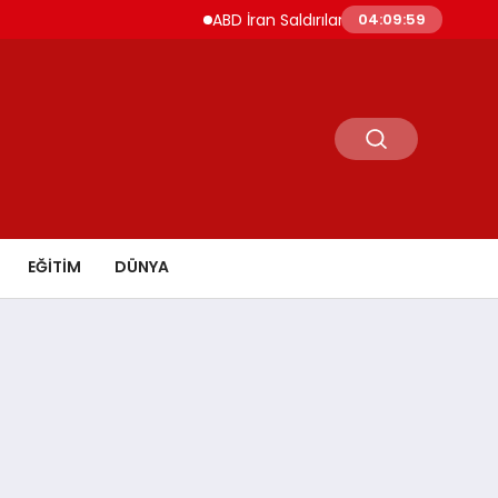
ABD İran Saldırılarını Askıya Aldı Hürmüz 
04:09:59
EĞİTİM
DÜNYA