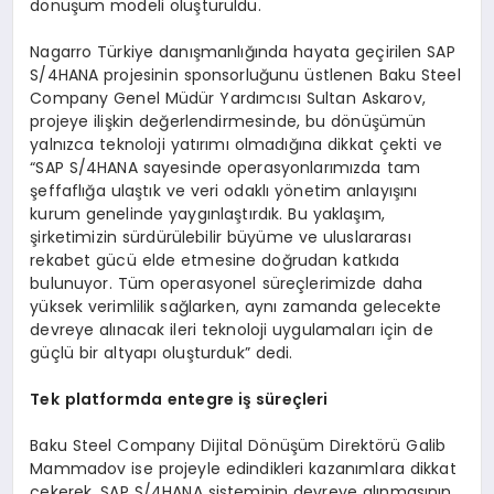
dönüşüm modeli oluşturuldu.
Nagarro Türkiye danışmanlığında hayata geçirilen SAP
S/4HANA projesinin sponsorluğunu üstlenen Baku Steel
Company Genel Müdür Yardımcısı Sultan Askarov,
projeye ilişkin değerlendirmesinde, bu dönüşümün
yalnızca teknoloji yatırımı olmadığına dikkat çekti ve
“SAP S/4HANA sayesinde operasyonlarımızda tam
şeffaflığa ulaştık ve veri odaklı yönetim anlayışını
kurum genelinde yaygınlaştırdık. Bu yaklaşım,
şirketimizin sürdürülebilir büyüme ve uluslararası
rekabet gücü elde etmesine doğrudan katkıda
bulunuyor. Tüm operasyonel süreçlerimizde daha
yüksek verimlilik sağlarken, aynı zamanda gelecekte
devreye alınacak ileri teknoloji uygulamaları için de
güçlü bir altyapı oluşturduk” dedi.
Tek
platformda
entegre
iş süreçleri
Baku Steel Company Dijital Dönüşüm Direktörü Galib
Mammadov ise projeyle edindikleri kazanımlara dikkat
çekerek, SAP S/4HANA sisteminin devreye alınmasının