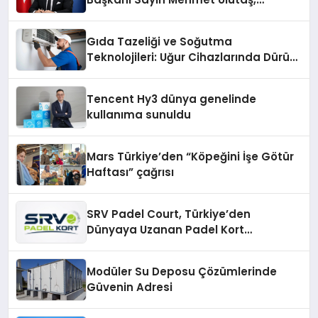
ekonomiye dair yaptığı açıklamada
şunları kaydetti:
Gıda Tazeliği ve Soğutma
Teknolojileri: Uğur Cihazlarında Dürüst
Teknik Destek Deneyimi
Tencent Hy3 dünya genelinde
kullanıma sunuldu
Mars Türkiye’den “Köpeğini İşe Götür
Haftası” çağrısı
SRV Padel Court, Türkiye’den
Dünyaya Uzanan Padel Kort
Üretiminde Güvenin Adresi
Modüler Su Deposu Çözümlerinde
Güvenin Adresi