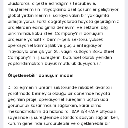
uluslararası ölçekte edindiğimiz tecrübeyle,
müşterilerimizin ihtiyaçlarına özel çözümler geliştiriyor;
global yetkinliklerimizi sahaya yakın bir yaklaşımla
birleştiriyoruz. Farklı coğrafyalarda hayata geçirdiğimiz
projelerden edindiğimiz deneyimi ve sektörel bilgi
birikimimizi, Baku Steel Company’nin dönüşüm
projesine yansıttık. Demir-çelik sektörü, yüksek
operasyonel karmaşıklık ve güçlü entegrasyon
ihtiyacıyla öne çıkıyor. 25. yaşını kutlayan Baku Steel
Company’nin iş süreçlerini bütünsel olarak yeniden
yapılandırmaktan büyük mutluluk duyuyoruz.”
Ölçeklenebilir
d
ö
nüşüm
modeli
Dijitalleşmenin üretim sektöründe rekabet avantajı
yaratmada belirleyici olduğu bir dönemde hayata
geçirilen proje, operasyonel süreçlerin uçtan uca
görünürlük kazanmasını sağlarken, karar alma
mekanizmalarını da hızlandırdı. SAP S/4HANA altyapısı
sayesinde iş süreçlerinde standardizasyon sağlanırken,
kurum genelinde sürdürülebilir ve ölçeklenebilir bir