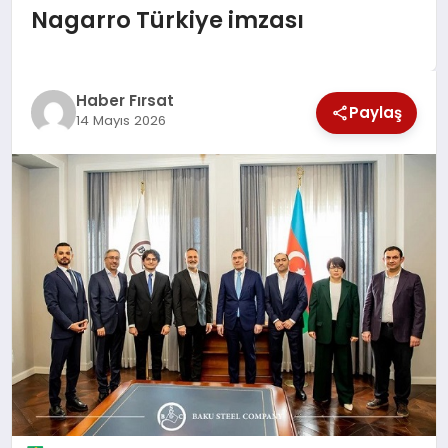
Nagarro Türkiye imzası
SAĞLIK
EKONOMİ
Haber Fırsat
Paylaş
14 Mayıs 2026
MAGAZİN
EĞİTİM
DÜNYA