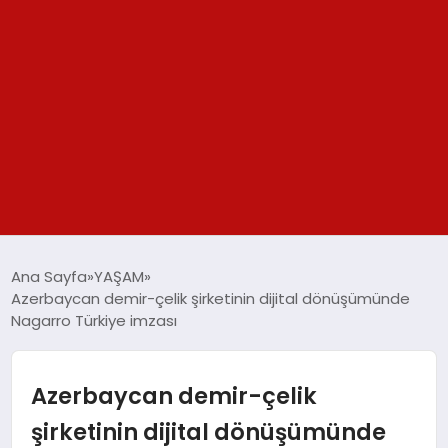
GÜNDEM
Ana Sayfa
YAŞAM
Azerbaycan demir-çelik şirketinin dijital dönüşümünde
SPOR
Nagarro Türkiye imzası
YAŞAM
Azerbaycan demir-çelik
TEKNOLOJİ
şirketinin dijital dönüşümünde