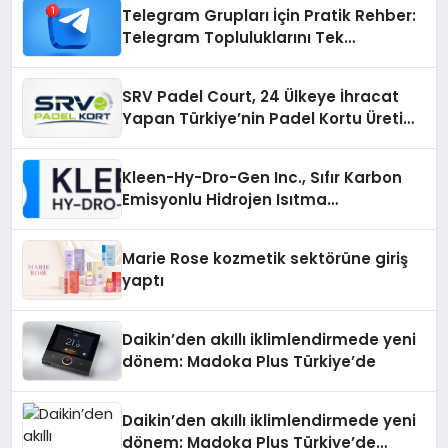
Telegram Grupları İçin Pratik Rehber:
Telegram Topluluklarını Tek
Noktadan İnceleyin
SRV Padel Court, 24 Ülkeye İhracat
Yapan Türkiye’nin Padel Kortu Üretim
Gücü
Kleen-Hy-Dro-Gen Inc., Sıfır Karbon
Emisyonlu Hidrojen Isıtma
Teknolojisinde ISO ve TSSA
Düzenleyici Onaylarını Aldı
Marie Rose kozmetik sektörüne giriş
yaptı
Daikin’den akıllı iklimlendirmede yeni
dönem: Madoka Plus Türkiye’de
Daikin’den akıllı iklimlendirmede yeni
dönem: Madoka Plus Türkiye’de