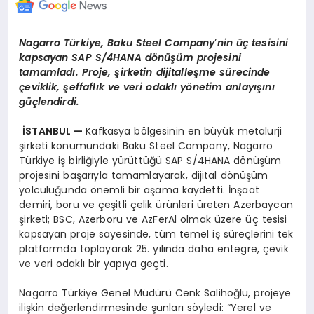
Nagarro
Türkiye, Baku Steel Company
’
nin üç tesisini
kapsayan SAP S/4HANA d
ö
nüşüm projesini
tamamladı. Proje, şirketin dijitalleşme sürecinde
çeviklik, şeffaflık ve veri odaklı y
ö
netim anlayışını
güçlendirdi.
İSTANBUL —
Kafkasya bölgesinin en büyük metalurji
şirketi konumundaki Baku Steel Company, Nagarro
Türkiye iş birliğiyle yürüttüğü SAP S/4HANA dönüşüm
projesini başarıyla tamamlayarak, dijital dönüşüm
yolculuğunda önemli bir aşama kaydetti. İnşaat
demiri, boru ve çeşitli çelik ürünleri üreten Azerbaycan
şirketi; BSC, Azerboru ve AzFerAl olmak üzere üç tesisi
kapsayan proje sayesinde, tüm temel iş süreçlerini tek
platformda toplayarak 25. yılında daha entegre, çevik
ve veri odaklı bir yapıya geçti.
Nagarro Türkiye Genel Müdürü Cenk Salihoğlu, projeye
ilişkin değerlendirmesinde şunları söyledi: “Yerel ve