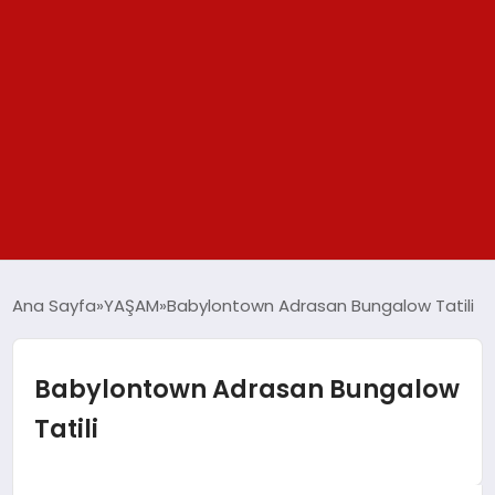
GÜNDEM
Ana Sayfa
YAŞAM
Babylontown Adrasan Bungalow Tatili
SPOR
Babylontown Adrasan Bungalow
YAŞAM
Tatili
TEKNOLOJİ