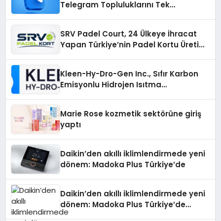
Telegram Topluluklarını Tek
Noktadan İnceleyin
SRV Padel Court, 24 Ülkeye İhracat
Yapan Türkiye’nin Padel Kortu Üretim
Gücü
Kleen-Hy-Dro-Gen Inc., Sıfır Karbon
Emisyonlu Hidrojen Isıtma
Teknolojisinde ISO ve TSSA
Düzenleyici Onaylarını Aldı
Marie Rose kozmetik sektörüne giriş
yaptı
Daikin’den akıllı iklimlendirmede yeni
dönem: Madoka Plus Türkiye’de
Daikin’den akıllı iklimlendirmede yeni
dönem: Madoka Plus Türkiye’de
Daikin’in kullanıcı dostu tasarımıyla