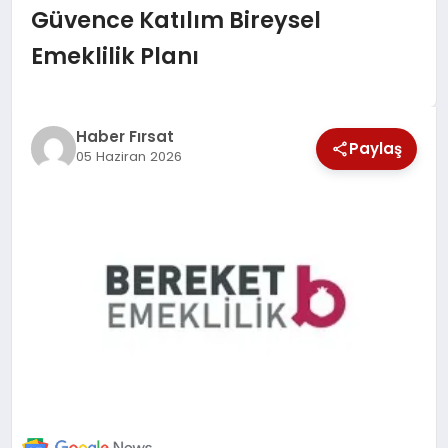
Güvence Katılım Bireysel
SAĞLIK
Emeklilik Planı
EKONOMİ
MAGAZİN
Haber Fırsat
Paylaş
05 Haziran 2026
EĞİTİM
DÜNYA