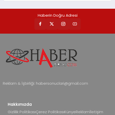
Haberin Doğru Adresi
Reklam & İşbirliği:
habersonuclari@gmail.com
Hakkımızda
Gizlilik Politikası
Çerez Politikası
Künye
Reklam
İletişim