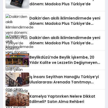
dönem: Madoka Plus Türkiye’de
Daikin’den akıllı iklimlendirmede yeni
dönem: Madoka Plus Türkiye’de
Daikin’in kullanıcı dostu tasarımıyla
öne çıkan Madoka ailesinin yeni nesil
Daikin’den akıllı iklimlendirmede yeni
teknolojilerle donatılmış son modeli
dönem: Madoka Plus Türkiye’de
VRV kontrol ünitesi Madoka Plus
Daikin’in kullanıcı dostu tasarımıyla
Türkiye’de satışa sunuldu. Tam
öne çıkan Madoka ailesinin yeni nesil
dokunmatik ekranı, mobil uygulama
Beylikdüzü’nde Beylik İşkembe, 20
teknolojilerle donatılmış son modeli
desteği ve akıllı sensör entegrasyonu
Yıldır Kalite ve Lezzetin Değişmeyen
VRV kontrol ünitesi Madoka Plus
sayesinde iklimlendirme sistemlerinin
Adresi
Türkiye’de satışa sunuldu. Tam
yönetimini daha kolay, konforlu ve
dokunmatik ekranı, mobil uygulama
verimli hale getiriyor. Enerji
İş İnsanı Seyithan Hanoğlu Türkiye’yi
desteği ve akıllı sensör entegrasyonu
verimliliğini artırırken modern yaşam
Uluslararası Arenada Tanıtmayı
sayesinde iklimlendirme sistemlerinin
alanlarında teknolojiyi estetik ile bulu
Hedefliyor
yönetimini daha kolay, konforlu ve
verimli hale getiriyor. Enerji
Kamelya Yaptırırken Nelere Dikkat
verimliliğini artırırken modern yaşam
Edilmeli? Satın Alma Rehberi
alanlarında teknolojiyi estetik ile bulu