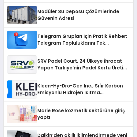
Üretiminde Güvenin Adresi
Modüler Su Deposu Çözümlerinde
Güvenin Adresi
Telegram Grupları İçin Pratik Rehber:
Telegram Topluluklarını Tek
Noktadan İnceleyin
SRV Padel Court, 24 Ülkeye İhracat
Yapan Türkiye’nin Padel Kortu Üretim
Gücü
Kleen-Hy-Dro-Gen Inc., Sıfır Karbon
Emisyonlu Hidrojen Isıtma
Teknolojisinde ISO ve TSSA
Düzenleyici Onaylarını Aldı
Marie Rose kozmetik sektörüne giriş
yaptı
Daikin’den akıllı iklimlendirmede yeni