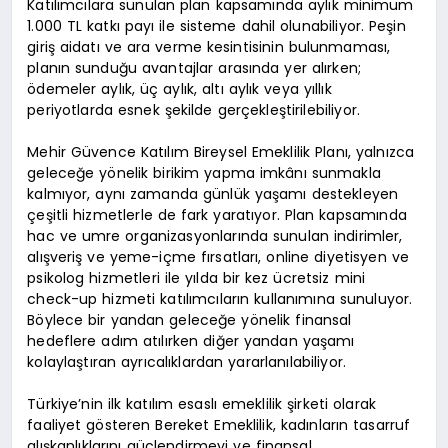
Katılımcılara sunulan plan kapsamında aylık minimum
1.000 TL katkı payı ile sisteme dahil olunabiliyor. Peşin
giriş aidatı ve ara verme kesintisinin bulunmaması,
planın sunduğu avantajlar arasında yer alırken;
ödemeler aylık, üç aylık, altı aylık veya yıllık
periyotlarda esnek şekilde gerçekleştirilebiliyor.
Mehir Güvence Katılım Bireysel Emeklilik Planı, yalnızca
geleceğe yönelik birikim yapma imkânı sunmakla
kalmıyor, aynı zamanda günlük yaşamı destekleyen
çeşitli hizmetlerle de fark yaratıyor. Plan kapsamında
hac ve umre organizasyonlarında sunulan indirimler,
alışveriş ve yeme-içme fırsatları, online diyetisyen ve
psikolog hizmetleri ile yılda bir kez ücretsiz mini
check-up hizmeti katılımcıların kullanımına sunuluyor.
Böylece bir yandan geleceğe yönelik finansal
hedeflere adım atılırken diğer yandan yaşamı
kolaylaştıran ayrıcalıklardan yararlanılabiliyor.
Türkiye’nin ilk katılım esaslı emeklilik şirketi olarak
faaliyet gösteren Bereket Emeklilik, kadınların tasarruf
alışkanlıklarını güçlendirmeyi ve finansal