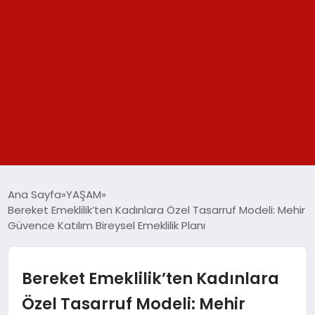
GÜNDEM
Ana Sayfa
YAŞAM
Bereket Emeklilik’ten Kadınlara Özel Tasarruf Modeli: Mehir
SPOR
Güvence Katılım Bireysel Emeklilik Planı
YAŞAM
Bereket Emeklilik’ten Kadınlara
TEKNOLOJİ
Özel Tasarruf Modeli: Mehir